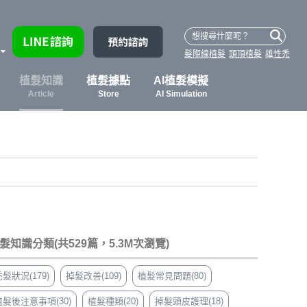
髮際線植髮
頭頂植髮
雄性禿
植髮知識
植髮據點
AI植髮模擬
Article
Store
AI Simulation
髮知識分類(共529篇，5.3M次瀏覽)
髮狀況(179)
掉髮改善(109)
植髮常見問題(80)
植髮後注意事項(30)
植髮種類(20)
掉髮頭皮護理(18)