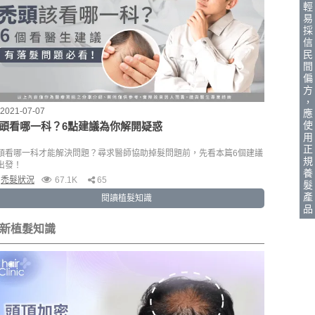
輕
易
採
信
民
間
偏
方
，
2021-07-07
應
使
頭看哪一科？6點建議為你解開疑惑
用
正
頭看哪一科才能解決問題？尋求醫師協助掉髮問題前，先看本篇6個建議
規
出發！
養
禿髮狀況
67.1K
65
髮
產
閱讀植髮知識
品
新植髮知識