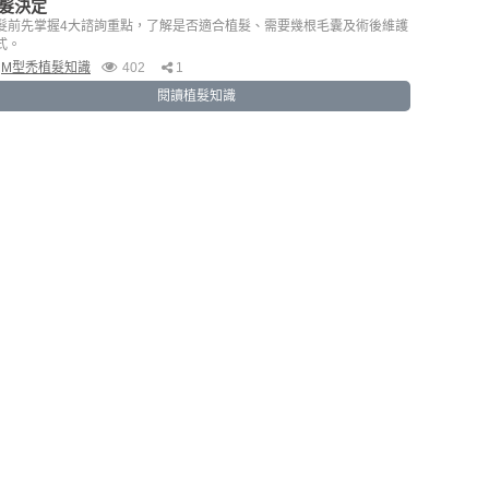
髮決定
髮前先掌握4大諮詢重點，了解是否適合植髮、需要幾根毛囊及術後維護
式。
M型禿植髮知識
402
1
閱讀植髮知識