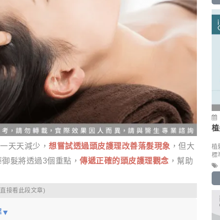
植
一天天減少，
想嘗試透過頭皮護理改善落髮現象
，但大
植
標
華御髮將透過3個重點，
傳遞正確的頭皮護理觀念
，幫助
可直接看此段文章)
解▼