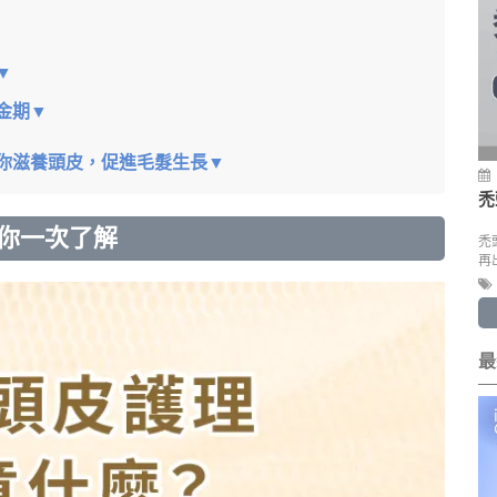
▼
金期▼
為你滋養頭皮，促進毛髮生長▼
禿
你一次了解
禿
再
最