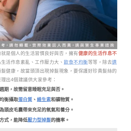
的就是個人的生活習慣良好與否，擁有
健康的生活作息不
為生活作息紊亂、工作壓力大、
飲食不均衡
等等，除去
遺
頭髮健康，故當頭頂出現掉髮現象，要保護好珍貴髮絲的
整理出4個建議供大家參考：
週期，故需留意睡眠充足與否。
均衡攝取
蛋白質
、
維生素
和礦物質。
為頭皮毛囊帶來充足的氧氣和養分。
方式，能降低
壓力型掉髮
的機率。