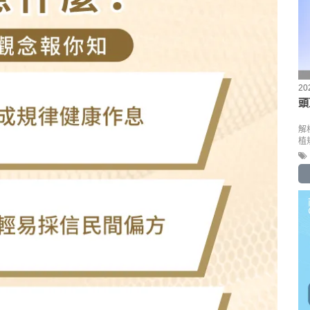
20
頭
解
植