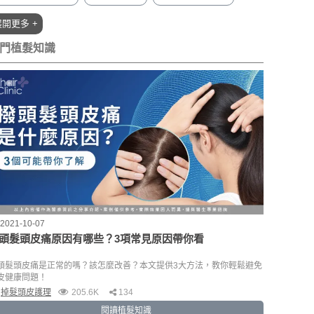
植髮條件(15)
植髮臉型(15)
M型禿植髮知識(15)
展開更多 +
植髮費用(11)
植髮時間(7)
植髮流程(6)
LSMP霧髮(6)
門植髮知識
植髮保養(5)
植髮飲食(3)
2021-10-07
頭髮頭皮痛原因有哪些？3項常見原因帶你看
頭髮頭皮痛是正常的嗎？該怎麼改善？本文提供3大方法，教你輕鬆避免
皮健康問題！
掉髮頭皮護理
205.6K
134
閱讀植髮知識