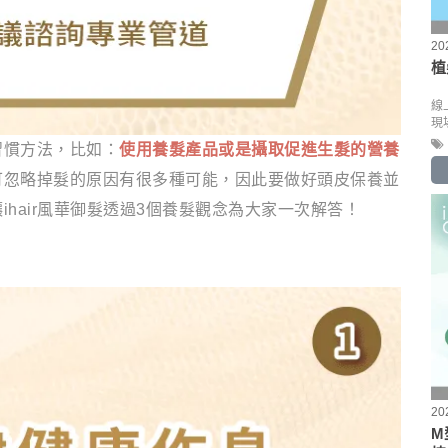
20
植
線
現
習慣方法，比如：
使用養髮產品或是攝取促進生髮的營養
可忽略掉髮的原因有很多種可能，因此要做好頭皮保養並
ihair風華御髮透過3個養髮觀念為大家一次解答！
20
M