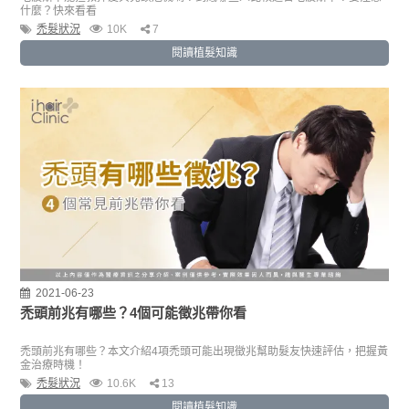
什麼？快來看看
禿髮狀況
10K
7
閱讀植髮知識
2021-06-23
禿頭前兆有哪些？4個可能徵兆帶你看
禿頭前兆有哪些？本文介紹4項禿頭可能出現徵兆幫助髮友快速評估，把握黃
金治療時機！
禿髮狀況
10.6K
13
閱讀植髮知識