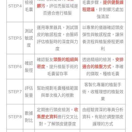
檢視
毛囊步驟，
提供健髮課
STEP.4
髒污
，評估禿髮區域是
毛囊
程建議
，針對髒污處加
否適合進行植髮
強清潔
運用專業器具，測試頭
以專業的儀器確認頭皮
測試
皮的敏感程度，由醫師
彈性與敏感程度，讓保
STEP.5
敏感
評估植髮時的深度與力
養流程與植髮療程更順
度
度
利
確認髮友
頭髮的粗細與
透過精細的檢測，
安排
確認
STEP.6
密度
、提升植髮手術的
適合的植髮方式
，準確
髮徑
毛囊留存率
的擷取、種植毛囊
客製化專屬的植髮手
評估
幫助規劃毛囊種植範圍
STEP.7
術，收穫理想的植髮效
髮量
與單次植入的根數
果
定期進行頭皮檢測，
收
由經驗資深的專員分析
數據
STEP.8
集歷史資料
進行交叉比
資料，有助於調整頭皮
對比
對，了解頭皮健康度
護理的方式