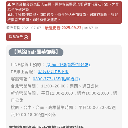
免剃髮植髮效果因人而異，需經專業醫師現場評估毛囊狀況後，才能
給予準確建議。
因手術操作精密、時間較長，條件評估更加嚴謹，可施作範圍、植髮
根數皆不相同，非所有髮友適用。
最近更新:2025-09-23
發布時間:2021-07-07｜
|
67.1K
版權宣告
【聯絡ihair風華御髮】
LINE@線上預約：
@ihair168(點擊加好友)
FB線上客服：
點我私訊FB小編
客服電話：
0800-777-155(點擊撥打)
台北營業時間： 11:00~20:00；週四、週日公休
新竹營業時間： 平日11:00-20:00；週六10:00-18:00；週
日公休
桃園、台中、台南、高雄營業時間： 平日10:00-20:00/週
六10:00-18:00/週日公休