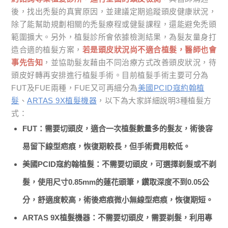
後，找出禿髮的真實原因，並建議定期追蹤頭皮健康狀況，
除了能幫助規劃相關的禿髮療程或健髮課程，還能避免禿頭
範圍擴大。另外，植髮診所會依據檢測結果，為髮友量身打
造合適的植髮方案，
若是頭皮狀況尚不適合植髮，醫師也會
事先告知
，並協助髮友藉由不同治療方式改善頭皮狀況，待
頭皮好轉再安排進行植髮手術。目前植髮手術主要可分為
FUT及FUE兩種，FUE又可再細分為
美國PCID寇約翰植
髮
、
ARTAS 9X植髮機器
，以下為大家詳細說明3種植髮方
式：
FUT：需要切頭皮，適合一次植髮數量多的髮友，術後容
易留下線型疤痕，恢復期較長，但手術費用較低。
美國PCID寇約翰植髮：不需要切頭皮，可選擇剃髮或不剃
髮，使用尺寸0.85mm的蓮花頭筆，鑽取深度不到0.05公
分，舒適度較高，術後疤痕微小無線型疤痕，恢復期短。
ARTAS 9X植髮機器：不需要切頭皮，需要剃髮，利用專