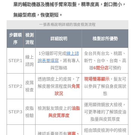
業的輔助機器及機械手臂來取髮，精準度高，創口微小，
無線型疤痕，恢復期短。
一張表格說明詳細的頭皮檢測流程
步驟順
檢測
詳細說明
植髮診所優勢
序
流程
1分鐘即可完成
線上諮
全台共有台北、桃園、
線上
STEP.1
詢表單填寫
，將有專人
新竹、台中、台南、高
諮詢
與您聯絡
雄
6間分店
可預約
透過頭皮上的皮屑，了
現場螢幕顯示
，髮友可
皮屑
STEP.2
解皮層保濕程度與
角質
以參與了解自身皮屑狀
檢查
狀況
態
運用顯微鏡放大檢視，
皮脂
檢測髮友頭皮上的
油脂
STEP.3
可更準確的了解頭皮油
檢驗
與皮質厚度
脂量與皮質厚度
經由頭皮檢測中的檢視
確認毛囊是否有
堵塞、