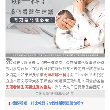
禿
頭是反應身體狀況的一種現象，造成嚴重落髮導致禿頭
的因素有很多，在發現掉髮時許多髮友不確定自己該怎麼解
決問題，如果想要治療
禿頭看哪一科
才對？ihair風華御髮將
透過本篇文章帶大家了解該如何選擇正確科別，再告訴各位
禿頭看醫生需要注意的重點
，幫助大家早日擺脫禿髮困境。
目錄(點擊前往閱讀該段內容)
禿頭看哪一科比較好？3個就醫選擇帶你看▼