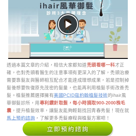
透過本篇文章的介紹，相信大家都知道
禿頭看哪一科
才正
確，也對禿頭看醫生的注意事項有更深入的了解，禿頭治療
需要靠髮友與醫師相互配合才能達成理想成果，若是控制掉
髮後想要恢復原先茂密的髮量，也能再利用植髮手術改善禿
髮。植髮推薦選擇擁有
美國PCID寇約翰植髮技術
的ihair風
華御髮診所，用
專利鑽針取髮，每小時摘取900-2000株毛
囊
，提升植髮效率，讓髮友能夠輕鬆找回青春秀髮！現在就
馬上預約諮詢
，了解更多禿髮療程與植髮方案吧！