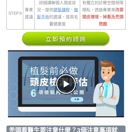
詳細講解個人頭皮狀
有獨立的診療空間保障
專業
況，提供
健髮課程
、
植
隱私，透過專業來
改善
STEP.9
建議
髮手術
的建議，提高毛
頭皮環境、掉髮及禿頭
囊健康度
問題
禿頭看醫生要注意什麼？3個注意事項就