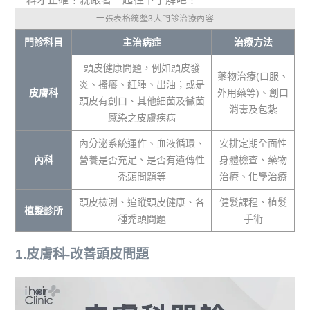
一張表格統整3大門診治療內容
門診科目
主治病症
治療方法
頭皮健康問題，例如頭皮發
藥物治療(口服、
炎、搔癢、紅腫、出油；或是
皮膚科
外用藥等)、創口
頭皮有創口、其他細菌及黴菌
消毒及包紮
感染之皮膚疾病
內分泌系統運作、血液循環、
安排定期全面性
內科
營養是否充足、是否有遺傳性
身體檢查、藥物
禿頭問題等
治療、化學治療
頭皮檢測、追蹤頭皮健康、各
健髮課程、植髮
植髮診所
種禿頭問題
手術
1.皮膚科-改善頭皮問題