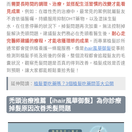
而
需要長時間的調理、治療，並搭配生活習慣的改變才能看
見成果
，例如：在雄性禿的治療中，最常見的案例就屬髮友
不肯依循醫囑，持續服用抑制DHT藥物，以及塗抹生髮
水，在任意停藥的狀況下，掉髮問題再次加重，無法控制掉
髮解決禿頭問題，建議髮友們務必在禿頭看醫生後，
耐心走
完醫師建議的療程，才能收穫理想的成果
。而專業植髮診所
通常都會提供植養護一條龍服務，像是
ihair風華御髮
從事前
檢測到植髮手術及術後的保養，整個流程都會追蹤髮友的毛
囊狀況，觀察禿髮問題是否真的得到改善，植髮成效是否達
到預期，讓大家都能輕鬆重拾秀髮！
延伸閱讀：
植髮要吃藥嗎？3個植髮吃藥問答大公開
禿頭治療推薦【ihair風華御髮】為你診療
掉髮原因改善禿髮問題