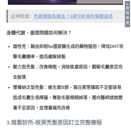
展
開
延伸閱讀：
禿頭種類有哪些？6項分析帶你解開疑惑
導
覽
身體代謝、循環問題如何解決？
雄性禿：藉由抑制5α還原酶生成的藥物服用，降低DHT攻
擊毛囊機率，進而緩解掉髮
壓力型禿髮：改善睡眠，消除焦慮原因，觀察毛囊是否完
全脫落
營養缺乏型禿髮：維生素B群、蛋白質等攝取不足都容易
造成毛囊生長障礙，導致毛髮頻頻掉落，應向醫師諮詢營
養不足原因，並增量補充改善
3.植髮診所-檢測禿髮原因訂立完整療程