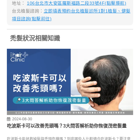
地址：
106台北市大安區羅斯福路二段33號4F(點擊導航)
台北植髮諮詢：
立即填表預約台北植髮診所1對1植髮、健髮
項目諮詢(點擊前往)
禿髮狀況相關知識
2024-08-30
吃波斯卡可以改善禿頭嗎？3大問答解析助你恢復茂密髮量
吃波斯卡能拯救掉髮與禿頭危機嗎？到底哪些人比較適合吃波斯卡？要注意