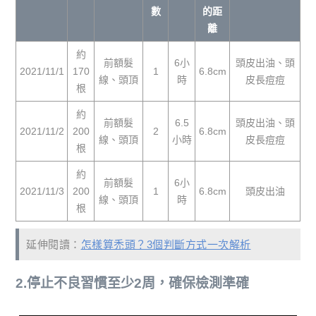
數
的距
離
約
前額髮
6小
頭皮出油、頭
2021/11/1
170
1
6.8cm
線、頭頂
時
皮長痘痘
根
約
前額髮
6.5
頭皮出油、頭
2021/11/2
200
2
6.8cm
線、頭頂
小時
皮長痘痘
根
約
前額髮
6小
2021/11/3
200
1
6.8cm
頭皮出油
線、頭頂
時
根
延伸閱讀：
怎樣算禿頭？3個判斷方式一次解析
2.停止不良習慣至少2周，確保檢測準確