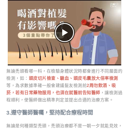
無論禿頭看哪一科，在檢驗身體狀況時都會進行不同層面的
檢測，如：
頭皮切片檢查、驗血、頭皮毛囊放大倍率檢測
等，為求數據準確一般會建議髮友檢測前
2周勿飲酒、吸
菸，若有日常藥物服用，也須在就醫前告知醫師
，讓檢測過
程順利，使醫師做出精準判定並提出合適的治療方案。
3.遵守醫師醫囑，堅持配合療程時間
無論是何種類型禿頭，禿頭治療都不是一朝一夕就能見效，