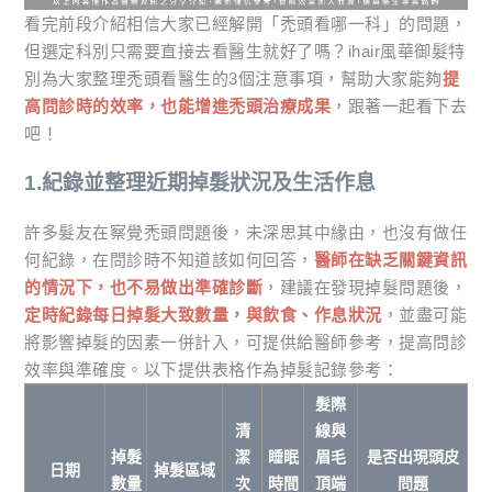
看完前段介紹相信大家已經解開「禿頭看哪一科」的問題，
但選定科別只需要直接去看醫生就好了嗎？ihair風華御髮特
別為大家整理禿頭看醫生的3個注意事項，幫助大家能夠
提
高問診時的效率，也能增進禿頭治療成果
，跟著一起看下去
吧！
1.紀錄並整理近期掉髮狀況及生活作息
許多髮友在察覺禿頭問題後，未深思其中緣由，也沒有做任
何紀錄，在問診時不知道該如何回答，
醫師在缺乏關鍵資訊
的情況下，也不易做出準確診斷
，建議在發現掉髮問題後，
定時紀錄每日掉髮大致數量，與飲食、作息狀況
，並盡可能
將影響掉髮的因素一併計入，可提供給醫師參考，提高問診
效率與準確度。以下提供表格作為掉髮記錄參考：
髮際
清
線與
掉髮
潔
睡眠
眉毛
是否出現頭皮
日期
掉髮區域
數量
次
時間
頂端
問題