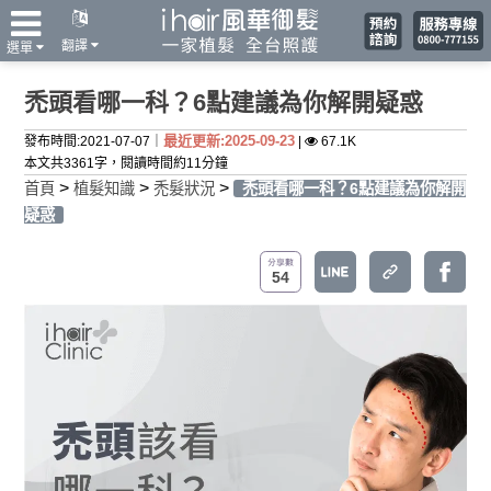
翻譯
選單
禿頭看哪一科？6點建議為你解開疑惑
最近更新:2025-09-23
發布時間:2021-07-07｜
|
67.1K
本文共3361字，閱讀時間約11分鐘
>
>
>
首頁
植髮知識
禿髮狀況
禿頭看哪一科？6點建議為你解開
疑惑
54