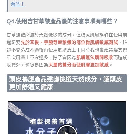
解答！
Q4.使用含甘草酸產品後的注意事項有哪些？
甘草酸雖然屬於天然低敏的成分，但敏感肌膚族群在使用前
還是要
先於耳後、手腕等較稚嫩的部位做肌膚敏感測試
，確
認不會造成不適後再使用於頭皮上！同時我也會建議髮友們
單次用量上不宜過多，除了會因為
肌膚無法瞬間吸收
而造成
浪費外，也容易因為
大量的養分而使肌膚更加敏感
。
頭皮養護產品建議挑選天然成分，讓頭皮
更加舒適又健康