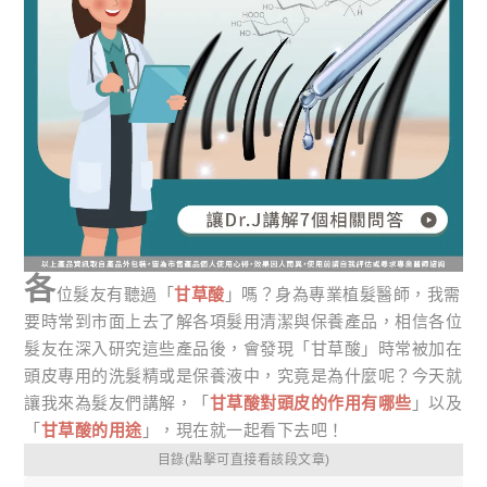
各
位髮友有聽過「
甘草酸
」嗎？身為專業植髮醫師，我需
要時常到市面上去了解各項髮用清潔與保養產品，相信各位
髮友在深入研究這些產品後，會發現「甘草酸」時常被加在
頭皮專用的洗髮精或是保養液中，究竟是為什麼呢？今天就
讓我來為髮友們講解，「
甘草酸對頭皮的作用有哪些
」以及
「
甘草酸的用途
」，現在就一起看下去吧！
目錄(點擊可直接看該段文章)