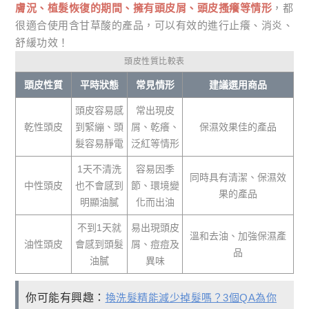
膚況、植髮恢復的期間、擁有頭皮屑、頭皮搔癢等情形
，都
很適合使用含甘草酸的產品，可以有效的進行止癢、消炎、
舒緩功效！
頭皮性質比較表
頭皮性質
平時狀態
常見情形
建議選用商品
頭皮容易感
常出現皮
乾性頭皮
到緊繃、頭
屑、乾癢、
保濕效果佳的產品
髮容易靜電
泛紅等情形
1天不清洗
容易因季
同時具有清潔、保濕效
中性頭皮
也不會感到
節、環境變
果的產品
明顯油膩
化而出油
不到1天就
易出現頭皮
溫和去油、加強保濕產
油性頭皮
會感到頭髮
屑、痘痘及
品
油膩
異味
你可能有興趣：
換洗髮精能減少掉髮嗎？3個QA為你