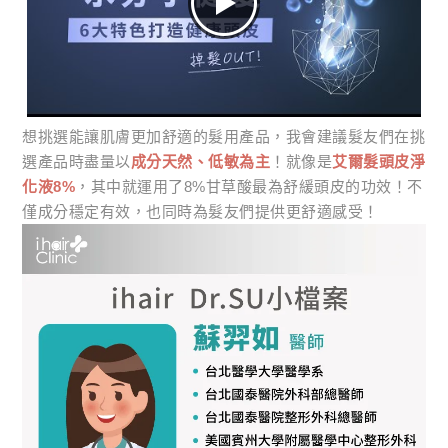
想挑選能讓肌膚更加舒適的髮用產品，我會建議髮友們在挑
選產品時盡量以
成分天然、低敏為主
！就像是
艾爾髮頭皮淨
化液8%
，其中就運用了8%甘草酸最為舒緩頭皮的功效！不
僅成分穩定有效，也同時為髮友們提供更舒適感受！