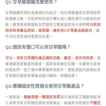
Q1.甘草酸建議怎麼使用？
甘草酸雖然是對皮膚很好的成分，但也是需運用甘草經過萃
取提煉之後，才能把有效成分轉化成人體皮膚可以吸收的狀
態！通常我會建議髮友們運用艾爾髮頭皮淨化液時
可以和其
他有效保養品例如：玻尿酸、維他命C/E等產品做結合
，讓
平日的清潔或保養更加全面。
Q2.頭皮有傷口可以用甘草酸嗎？
可以，含有甘草酸的產品擁有抗敏、鎮定、消炎的效果
，我
會建議若是敏感性頭皮，或是容易產生紅腫、毛囊發炎症狀
的髮友們，除了要向專業醫師諮詢外，更能透過內容物包含
甘草酸的頭皮保養產品進行輔助，修護肌膚！
Q3.哪種頭皮性質適合使用甘草酸產品？
一般來說，
無論是哪一種頭皮性質
皆可使用如艾爾髮頭皮淨
化液等含有甘草酸的頭皮保養產品，無論是手術後的
不穩定