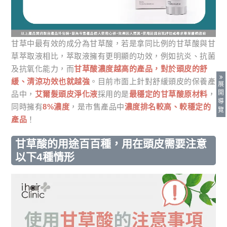
甘草中最有效的成分為甘草酸，若是拿同比例的甘草酸與甘
草萃取液相比，萃取液擁有更明顯的功效，例如抗炎、抗菌
及抗氧化能力，而
甘草酸濃度越高的產品，對於頭皮的舒
緩、清涼功效也就越強
。目前市面上針對舒緩頭皮的保養產
展
開
品中，
艾爾髮頭皮淨化液
採用的是
最穩定的甘草酸原材料
，
導
同時擁有
8%濃度
，是市售產品中
濃度排名較高、較穩定的
覽
產品
！
甘草酸的用途百百種，用在頭皮需要注意
以下4種情形