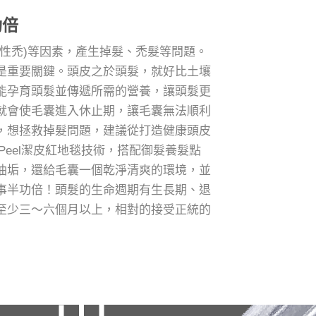
功倍
性禿)等因素，產生掉髮、禿髮等問題。
是重要關鍵。頭皮之於頭髮，就好比土壤
能孕育頭髮並傳遞所需的營養，讓頭髮更
就會使毛囊進入休止期，讓毛囊無法順利
，想拯救掉髮問題，建議從打造健康頭皮
etPeel潔皮紅地毯技術，搭配御髮養髮點
油垢，還給毛囊一個乾淨清爽的環境，並
事半功倍！頭髮的生命週期有生長期、退
至少三～六個月以上，相對的接受正統的