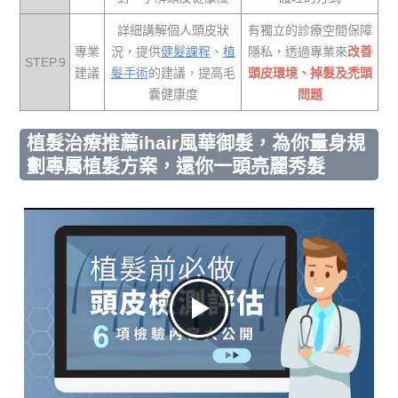
詳細講解個人頭皮狀
有獨立的診療空間保障
專業
況，提供
健髮課程
、
植
隱私，透過專業來
改善
STEP.9
建議
髮手術
的建議，提高毛
頭皮環境、掉髮及禿頭
囊健康度
問題
植髮治療推薦ihair風華御髮，為你量身規
劃專屬植髮方案，還你一頭亮麗秀髮