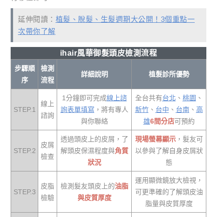
延伸閱讀：
植髮、脫髮、生髮週期大公開！3個重點一
次帶你了解
ihair風華御髮頭皮檢測流程
步驟順
檢測
詳細說明
植髮診所優勢
序
流程
1分鐘即可完成
線上諮
全台共有
台北
、
桃園
、
線上
STEP.1
詢表單填寫
，將有專人
新竹
、
台中
、
台南
、
高
諮詢
與你聯絡
雄
6間分店
可預約
透過頭皮上的皮屑，了
現場螢幕顯示
，髮友可
皮屑
STEP.2
解頭皮保濕程度與
角質
以參與了解自身皮屑狀
檢查
狀況
態
運用顯微鏡放大檢視，
皮脂
檢測髮友頭皮上的
油脂
STEP.3
可更準確的了解頭皮油
檢驗
與皮質厚度
脂量與皮質厚度