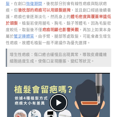
髮
，在創口
恢復期間
，後枕部分別會有線性疤痕與點狀疤
痕，但
後枕部的疤痕可以用頭髮遮掩
，並且創口經過後續養
護，疤痕也會逐漸淡化，然而身上的
體毛密度與覆蓋率遠低
於頭髮
，植髮若使用腿毛、胸毛、鬍子等體毛，因為毛髮密
度較低，取髮後不僅
疤痕明顯也影響美觀
，再加上如果本身
屬於
蟹足腫體質
，由手臂、腿部等處取髮，可能會產生增生
性疤痕，故體毛植髮一般不建議作為優先選擇。
增生性疤痕：傷口癒合緩慢且出現異常，導致皮膚纖維
細胞過度生成，使傷口呈現腫脹、變紅等狀況。