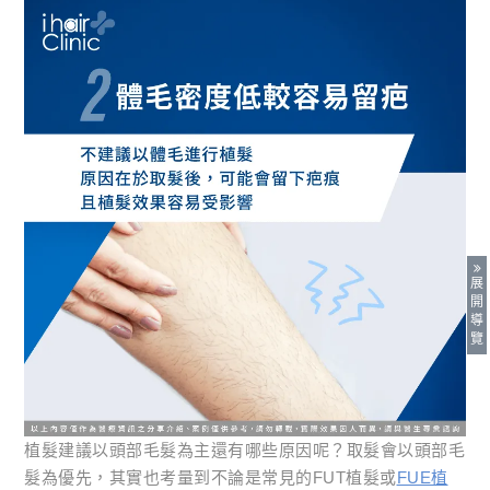
展
開
導
覽
植髮建議以頭部毛髮為主還有哪些原因呢？取髮會以頭部毛
髮為優先，其實也考量到不論是常見的FUT植髮或
FUE植