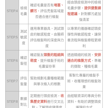
經由頭皮檢測中的檢視
確認毛囊是否有
堵塞、
檢視
毛囊步驟，
提供健髮課
STEP.4
髒污
，評估禿髮區域是
毛囊
程建議
，針對髒污處加
否適合進行植髮
強清潔
運用專業器具，測試頭
以專業的儀器確認頭皮
測試
皮的敏感程度，由醫師
彈性與敏感程度，讓保
STEP.5
敏感
評估植髮時的深度與力
養流程與植髮療程更順
度
度
利
確認髮友
頭髮的粗細與
透過精細的檢測，
安排
確認
STEP.6
密度
、提升植髮手術的
適合的植髮方式
，準確
髮徑
毛囊留存率
的擷取、種植毛囊
客製化專屬的植髮手
評估
幫助規劃毛囊種植範圍
STEP.7
術，收穫理想的植髮效
髮量
與單次植入的根數
果
定期進行頭皮檢測，
收
由經驗資深的專員分析
數據
STEP.8
集歷史資料
進行交叉比
資料，有助於調整頭皮
對比
對，了解頭皮健康度
護理的方式