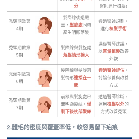
分
醫師進行植髮)
髮際線後退嚴
禿頭期數第
透過醫師規劃，
重，
髮旋處
同時
4期
進行
植髮手術
產生明顯落髮
遵從醫師建議，
禿頭期數第
髮際線與髮旋處
以
巨量植髮
改善
5期
落髮情形擴大
外觀
髮際線與髮旋落
透過醫師評估
，
禿頭期數第
髮情形
連接在一
討論保養與改善
6期
起
方式
前額與髮旋處已
透過醫師診斷，
禿頭期數第
無明顯髮絲，
僅
運用
植髮以外
的
7期
剩下後枕部髮絲
方式改善禿頭
2.體毛的密度與覆蓋率低，較容易留下疤痕