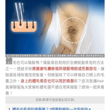
體
毛也可以植髮嗎？植髮是目前用於治療脫髮常見的方法
之一，透過手術
將健康毛囊移植到頭髮稀疏或禿髮部位
，讓
脫髮區域恢復茂密髮量。但植髮除了可以移植自己頭上的毛
囊之外，
身上的體毛是否也可以用於植髮
呢？這次就讓ihair
風華御髮為大家解析體毛適不適合用來植髮？趕快一起來看
看！
目錄(點擊可直接看此段文章)
體毛也能用於植髮嗎？3個重點解析一次告訴你▼