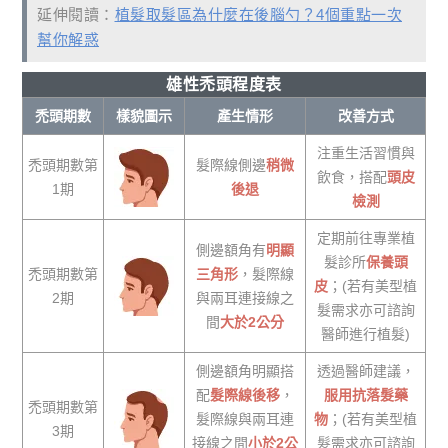
延伸閱讀：
植髮取髮區為什麼在後腦勺？4個重點一次
幫你解惑
雄性禿頭程度表
禿頭期數
樣貌圖示
產生情形
改善方式
注重生活習慣與
禿頭期數第
髮際線側邊
稍微
飲食，搭配
頭皮
1期
後退
檢測
定期前往專業植
側邊額角有
明顯
髮診所
保養頭
禿頭期數第
三角形
，髮際線
皮
；(若有美型植
2期
與兩耳連接線之
髮需求亦可諮詢
間
大於2公分
醫師進行植髮)
側邊額角明顯搭
透過醫師建議，
配
髮際線後移
，
服用抗落髮藥
禿頭期數第
髮際線與兩耳連
物
；(若有美型植
3期
接線之間
小於2公
髮需求亦可諮詢