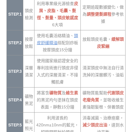
利用專業級光源檢查
皮
定期追蹤數據變化，做
頭皮
屑、皮脂、毛囊、髮
STEP.1
為
調整健髮課程
參考依
檢測
徑、髮量、頭皮敏感度
據
6大項
使用毛囊活絡精油、
頭
按摩
放鬆頭皮毛囊，
緩解頭
STEP.2
皮舒緩精油
搭配刮痧板
放鬆
皮緊繃
按摩頭皮15分鐘
使用國家級認證安全的
深層
專利技術進行頭皮非侵
清潔頭皮中無法自行清
STEP.3
清潔
入式的深層清潔，不接
洗掉的深層髒污、油垢
觸肌膚
將富含
礦物質
及
維生素
礦物質能幫助
代謝頭皮
礦物
STEP.4
的黑泥均勻塗抹在頭皮
老廢角質
，並吸收維生
黑泥
表面，靜敷15分鐘
素強韌髮根、保養頭皮
利用波長約
消毒滅菌、治療痤瘡，
藍光
STEP.5
420nm±10nm的藍光，
減少頭皮出油
，達到水
照光