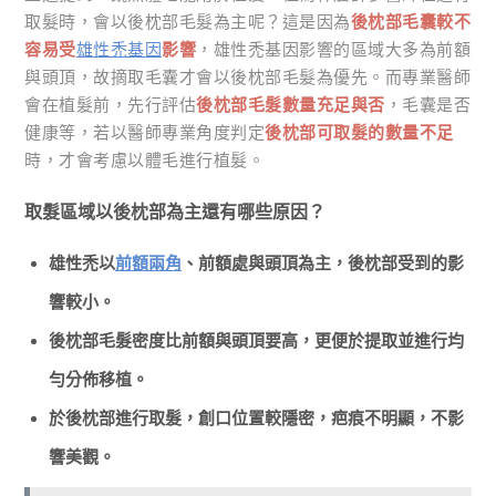
取髮時，會以後枕部毛髮為主呢？這是因為
後枕部毛囊較不
容易受
雄性禿基因
影響
，雄性禿基因影響的區域大多為前額
與頭頂，故摘取毛囊才會以後枕部毛髮為優先。而專業醫師
會在植髮前，先行評估
後枕部毛髮數量充足與否
，毛囊是否
健康等，若以醫師專業角度判定
後枕部可取髮的數量不足
時，才會考慮以體毛進行植髮。
取髮區域以後枕部為主還有哪些原因？
雄性禿以
前額兩角
、前額處與頭頂為主，後枕部受到的影
響較小。
後枕部毛髮密度比前額與頭頂要高，更便於提取並進行均
勻分佈移植。
於後枕部進行取髮，創口位置較隱密，疤痕不明顯，不影
響美觀。