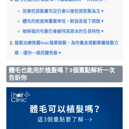
若後枕部髮量充足仍會以後枕部取髮為主▼
體毛的密度與覆蓋率低，較容易留下疤痕▼
被移植的毛髮仍會維持其原本的生長特性▼
植髮治療推薦ihair風華御髮，為你量身規劃專屬植髮方
案，還你一頭亮麗秀髮▼
體毛也能用於植髮嗎？3個重點解析一次
告訴你