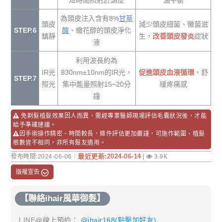
短時間照射於頭皮
油平衡
為頭皮注入含有8%
甘草
頭皮
減少頭皮細菌、黴菌滋
STEP.6
酸
、繖花醇的頭皮淨化
鎮靜
生，
改善頭皮發炎
症狀
液
利用波長約為
IR光
830nm±10nm的IR光，
促進頭皮血液循環
，舒
STEP.7
照光
集中能量照射15~20分
緩疼痛感
鐘
免剃髮植髮效果因人而異，需經專業醫師現場評估毛囊狀況後，才能
給予準確建議。
因手術操作精密、時間較長，條件評估更加嚴謹，可施作範圍、植髮
根數皆不相同，非所有髮友適用。
最近更新:2024-06-14
發布時間:2024-06-06｜
|
3.9K
版權宣告
【聯絡ihair風華御髮】
LINE@線上預約：
@ihair168(點擊加好友)