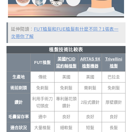
延伸閱讀：
FUT植髮和FUE植髮有什麼不同？1張表一
次帶你了解
植髮技術比較表
美國PCID
ARTAS 9X
Trivellini
FUT植髮
寇約翰植髮
植髮機器
植髮
生產地
傳統
美國
美國
巴拉圭
術前剃頭
免剃髮
免剃髮
需剃髮
免剃髮
利用手術刀
專利蓮花頭
鑽針
2段式鑽針
厚壁鑽針
切頭皮
鑽針
毛囊留存率
適中
良好
良好
良好
適合狀況
大量植髮
細軟髮
短髮
長髮