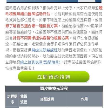
體毛適合用於植髮嗎？相信看完以上分享，大家已經知道
體
毛植髮建議由醫師協助評估
，才能判斷植髮是否合適使用腿
毛或其他部位體毛。如果不確定頭上的髮量充足與否，或是
想了解自己適合哪一種植髮方案
，植髮治療推薦ihair風華御
髮專業植髮診所，植髮團隊不僅提供頭皮檢測服務，諮詢師
還會
針對不同需求提供客製化植髮方案
，醫師也會根據髮
流、頭髮密度、毛囊健康度等多項條件進行評估與施作手
術，術後更提供
醫療光健髮課程
幫助鞏固毛囊健康，透過後
續的定期追蹤與關心，幫助髮友就此擺脫禿頭困擾。現在就
立即填寫
線上諮詢表單(點擊填單)
，讓專業植髮團隊協助你
恢復豐盈秀髮吧！
頭皮醫療光流程
步驟順
健髮
詳細說明
作用
序
流程