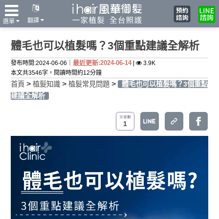
翻譯
選單
體毛也可以植髮嗎？3個重點建議全解析
最近更新:2024-06-14
發布時間:2024-06-06｜
|
3.9K
本文共3546字，閱讀時間約12分鐘
>
>
>
首頁
植髮知識
植髮常見問題
體毛也可以植髮嗎？3個重點
建議全解析
1