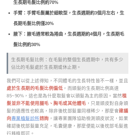
生長期毛髮比例約70%
手臂：手臂毛髮屬於細軟型，生長週期約3個月左右，生
長期毛髮比例僅20%
腋下：腋毛通常較為捲曲，生長週期約4個月，生長期毛
髮比例約30%
生長期毛髮比例：在毛髮的整個生長週期中，共有多少
佔比的毛髮處於生長期或休止期。
我們可以從上述得知，不同體毛的生長特性皆不一樣，並且
處於生長期的毛髮比例偏低
，而頭髮的生長期比例高達
85~90%，這也是為什麼取髮會以頭髮為主的原因。當然
植
髮並非不能使用腿毛、胸毛或其他體毛
，只是頭皮對自身頭
髮的適應性也較高，除非後枕部髮量同樣稀少，那麼會
建議
向
專業植髮診所
諮詢
，讓專業團隊協助檢測頭皮狀況，如果
確認後枕部髮量充足，毛囊健康，那麼便能以後枕部毛髮進
行移植即可。