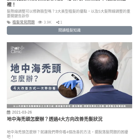
裡！
髮際線調整可以修飾臉型嗎？3大美型植髮的優點，以及5大髮際線調整的重
要關鍵告訴你
植髮常見問題
3.9K
1
閱讀植髮知識
2021-03-26
地中海禿頭怎麼辦？透過4大方向改善禿髮狀況
地中海禿頭怎麼辦？就讓我們帶你看4個改善的方法，擺脫落髮問題的困擾
吧！