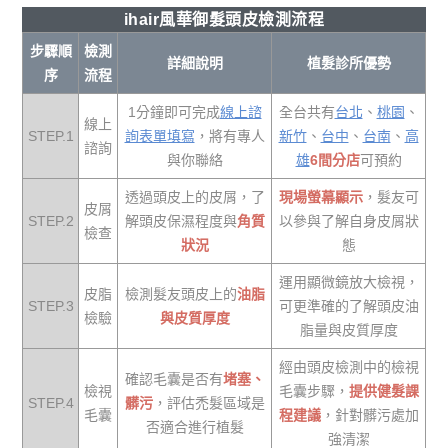
ihair風華御髮頭皮檢測流程
步驟順
檢測
詳細說明
植髮診所優勢
序
流程
1分鐘即可完成
線上諮
全台共有
台北
、
桃園
、
線上
STEP.1
詢表單填寫
，將有專人
新竹
、
台中
、
台南
、
高
諮詢
與你聯絡
雄
6間分店
可預約
透過頭皮上的皮屑，了
現場螢幕顯示
，髮友可
皮屑
STEP.2
解頭皮保濕程度與
角質
以參與了解自身皮屑狀
檢查
狀況
態
運用顯微鏡放大檢視，
皮脂
檢測髮友頭皮上的
油脂
STEP.3
可更準確的了解頭皮油
檢驗
與皮質厚度
脂量與皮質厚度
經由頭皮檢測中的檢視
確認毛囊是否有
堵塞、
檢視
毛囊步驟，
提供健髮課
STEP.4
髒污
，評估禿髮區域是
毛囊
程建議
，針對髒污處加
否適合進行植髮
強清潔