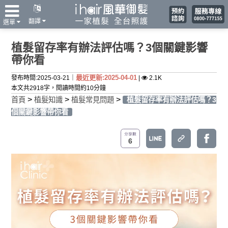
翻譯
選單
植髮留存率有辦法評估嗎？3個關鍵影響
帶你看
最近更新:2025-04-01
發布時間:2025-03-21｜
|
2.1K
本文共2918字，閱讀時間約10分鐘
>
>
>
首頁
植髮知識
植髮常見問題
植髮留存率有辦法評估嗎？3
個關鍵影響帶你看
6