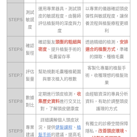
運用專業器具，測試頭
以專業的儀器確認頭皮
測試
皮的敏感程度，由醫師
彈性與敏感程度，讓保
STEP.5
敏感
評估植髮時的深度與力
養流程與植髮療程更順
度
度
利
確認髮友
頭髮的粗細與
透過精細的檢測，
安排
確認
STEP.6
密度
、提升植髮手術的
適合的植髮方式
，準確
髮徑
毛囊留存率
的擷取、種植毛囊
客製化專屬的植髮手
評估
幫助規劃毛囊種植範圍
STEP.7
術，收穫理想的植髮效
髮量
與單次植入的根數
果
定期進行頭皮檢測，
收
由經驗資深的專員分析
數據
STEP.8
集歷史資料
進行交叉比
資料，有助於調整頭皮
對比
對，了解頭皮健康度
護理的方式
詳細講解個人頭皮狀
有獨立的診療空間保障
專業
況，提供
健髮課程
、
植
STEP.9
隱私，
改善頭皮環境、
建議
髮手術
的建議，提高毛