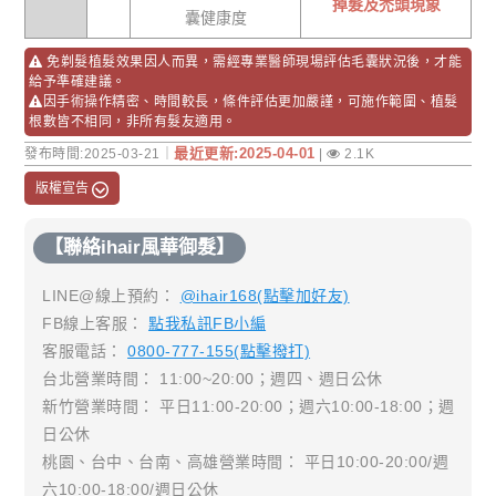
掉髮及禿頭現象
囊健康度
免剃髮植髮效果因人而異，需經專業醫師現場評估毛囊狀況後，才能
給予準確建議。
因手術操作精密、時間較長，條件評估更加嚴謹，可施作範圍、植髮
根數皆不相同，非所有髮友適用。
最近更新:2025-04-01
發布時間:2025-03-21｜
|
2.1K
版權宣告
【聯絡ihair風華御髮】
LINE@線上預約：
@ihair168(點擊加好友)
FB線上客服：
點我私訊FB小編
客服電話：
0800-777-155(點擊撥打)
台北營業時間： 11:00~20:00；週四、週日公休
新竹營業時間： 平日11:00-20:00；週六10:00-18:00；週
日公休
桃園、台中、台南、高雄營業時間： 平日10:00-20:00/週
六10:00-18:00/週日公休