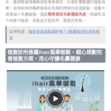
外，醫師取髮與種植技術專業與否，也會影響整體的植髮效
果，技術純熟的醫師能夠在有限的時間內完成取髮，並最大
限度減少毛囊損傷，還能
精準掌控毛髮種植角度
，根據毛流
方向進行植髮，為髮友打造自然、豐盈的秀髮。
延伸閱讀：
植髮密度越高越好嗎？3個重點評估為你解
答
植髮診所推薦ihair風華御髮，細心規劃完
善植髮方案，用心守護毛囊健康