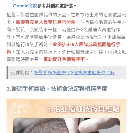
Google商家
參考其他網友評價。
植髮手術看重團隊協作的原因，在於提取出來的毛囊數量較
多，
需要有充足人員幫忙進行分髮
，並且每株毛囊的生長方
向、髮質、長短皆不一樣，若僅由2~3名護理人員進行作
業，有可能會導致手術延宕，為避免此情況發生，ihair風華
御髮進行植髮手術時，
會安排6~8人團隊成員協同進行手
術
，在人力充足的情況下，進行毛髮分類與保存，可避免毛
囊離體時間太長，
幫助提升毛囊留存率
。
延伸閱讀：
植髮診所怎麼選？3個挑選重點帶你了解
3.醫師手術經驗、技術會決定種植精準度