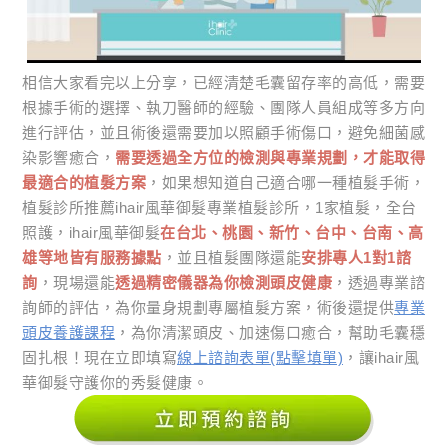
相信大家看完以上分享，已經清楚毛囊留存率的高低，需要
根據手術的選擇、執刀醫師的經驗、團隊人員組成等多方向
進行評估，並且術後還需要加以照顧手術傷口，避免細菌感
染影響癒合，
需要透過全方位的檢測與專業規劃，才能取得
最適合的植髮方案
，如果想知道自己適合哪一種植髮手術，
植髮診所推薦ihair風華御髮專業植髮診所，1家植髮，全台
照護，ihair風華御髮
在台北、桃園、新竹、台中、台南、高
雄等地皆有服務據點
，並且植髮團隊還能
安排專人1對1諮
詢
，現場還能
透過精密儀器為你檢測頭皮健康
，透過專業諮
詢師的評估，為你量身規劃專屬植髮方案，術後還提供
專業
頭皮養護課程
，為你清潔頭皮、加速傷口癒合，幫助毛囊穩
固扎根！現在立即填寫
線上諮詢表單(點擊填單)
，讓ihair風
華御髮守護你的秀髮健康。