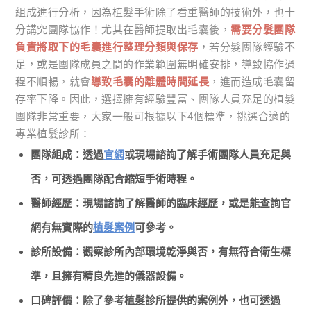
組成進行分析，因為植髮手術除了看重醫師的技術外，也十
分講究團隊協作！尤其在醫師提取出毛囊後，
需要分髮團隊
負責將取下的毛囊進行整理分類與保存
，若分髮團隊經驗不
足，或是團隊成員之間的作業範圍無明確安排，導致協作過
程不順暢，就會
導致毛囊的離體時間延長
，進而造成毛囊留
存率下降。因此，選擇擁有經驗豐富、團隊人員充足的植髮
團隊非常重要，大家一般可根據以下4個標準，挑選合適的
專業植髮診所：
團隊組成：透過
官網
或現場諮詢了解手術團隊人員充足與
否，可透過團隊配合縮短手術時程。
醫師經歷：現場諮詢了解醫師的臨床經歷，或是能查詢官
網有無實際的
植髮案例
可參考。
診所設備：觀察診所內部環境乾淨與否，有無符合衛生標
準，且擁有精良先進的儀器設備。
口碑評價：除了參考植髮診所提供的案例外，也可透過