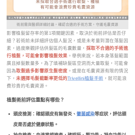
術前需與醫師詳細討論，確認合適的手術方案，守護毛囊資源
影響植髮留存率的第1項關鍵因素，取決於術前評估是否仔
細？若術前未詳細評估個人髮況，或是未考量到潛在落髮因
素，過度樂觀評估供髮區的毛囊數量，
採取不合適的手術進
行植髮，可能會影響植髮效果
。舉例來說，若本身落髮範圍
廣且掉髮數量多，為了填補缺髮區空洞而大量取髮，可能會
因為
取髮過多影響原生髮密度
。或是在毛囊資源有限的情況
下，
未選擇毛髮截斷率更低的
Trivellini植髮手術
，就可能浪
費珍貴的毛囊資源。
植髮術前評估重點有哪些？
頭皮檢測：確認頭皮有無發炎、
黴菌感染
等症狀，評估頭
皮是否處於健康狀態。
抽血檢查：血液常規檢查，確認肝、腎功能、凝血功能以