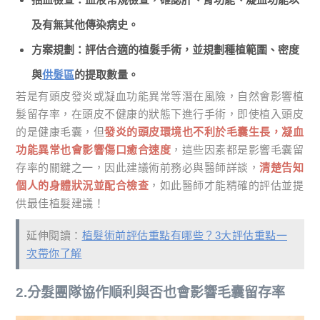
及有無其他傳染病史。
方案規劃：評估合適的植髮手術，並規劃種植範圍、密度
與
供髮區
的提取數量。
若是有頭皮發炎或凝血功能異常等潛在風險，自然會影響植
髮留存率，在頭皮不健康的狀態下進行手術，即使植入頭皮
的是健康毛囊，但
發炎的頭皮環境也不利於毛囊生長，凝血
功能異常也會影響傷口癒合速度
，這些因素都是影響毛囊留
存率的關鍵之一，因此建議術前務必與醫師詳談，
清楚告知
個人的身體狀況並配合檢查
，如此醫師才能精確的評估並提
供最佳植髮建議！
延伸閱讀：
植髮術前評估重點有哪些？3大評估重點一
次帶你了解
2.分髮團隊協作順利與否也會影響毛囊留存率