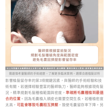
需謹慎考量醫師的手術經歷，了解更多臨床案例，選擇合適植髮診所
影響植髮留存率的第3項關鍵因素，與醫師的手術經驗和技
術有關，若選擇經驗豐富的醫師執刀，醫師能夠根據現有髮
況，精準規劃毛髮種植範圍與密度，
準確將毛囊種植到最適
合的位置
。因為毛囊植入頭皮也需要空間生長，若種植密度
太高，
可能會導致毛囊相互擠壓
，致使毛囊留存率下降。另