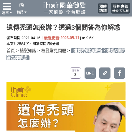
翻譯
選單
遺傳禿頭怎麼辦？透過3個問答為你解惑
最近更新:2026-05-11
發布時間:2021-04-16｜
|
9.6K
本文共2584字，閱讀時間約9分鐘
>
>
>
首頁
植髮知識
植髮常見問題
遺傳禿頭怎麼辦？透過3個問
答為你解惑
3