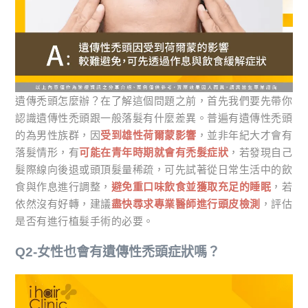
遺傳禿頭怎麼辦？在了解這個問題之前，首先我們要先帶你
認識遺傳性禿頭跟一般落髮有什麼差異。普遍有遺傳性禿頭
的為男性族群，因
受到雄性荷爾蒙影響
，並非年紀大才會有
落髮情形，有
可能在青年時期就會有禿髮症狀
，若發現自己
髮際線向後退或頭頂髮量稀疏，可先試著從日常生活中的飲
食與作息進行調整，
避免重口味飲食並獲取充足的睡眠
，若
依然沒有好轉，建議
盡快尋求專業醫師進行頭皮檢測
，評估
是否有進行植髮手術的必要。
Q2-女性也會有遺傳性禿頭症狀嗎？