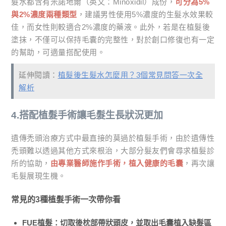
髮水都含有米諾地爾（英文：Minoxidil）成份，
可分為5%
與2%濃度兩種類型
，建議男性使用5%濃度的生髮水效果較
佳，而女性則較適合2%濃度的藥液。此外，若是在植髮後
塗抹，不僅可以保持毛囊的完整性，對於創口修復也有一定
的幫助，可適量搭配使用。
延伸閱讀：
植髮後生髮水怎麼用？3個常見問答一次全
解析
4.搭配植髮手術讓毛髮生長狀況更加
遺傳禿頭治療方式中最直接的莫過於植髮手術，由於遺傳性
禿頭難以透過其他方式來根治，大部分髮友們會尋求植髮診
所的協助，
由專業醫師施作手術，植入健康的毛囊
，再次讓
毛髮展現生機。
常見的3種植髮手術一次帶你看
FUE植髮：切取後枕部帶狀頭皮，並取出毛囊植入缺髮區