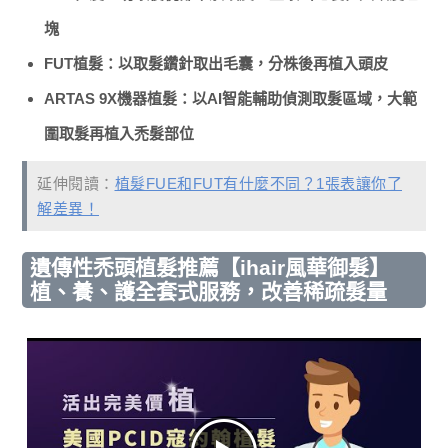
塊
FUT植髮：以取髮鑽針取出毛囊，分株後再植入頭皮
ARTAS 9X機器植髮：以AI智能輔助偵測取髮區域，大範
圍取髮再植入禿髮部位
延伸閱讀：
植髮FUE和FUT有什麼不同？1張表讓你了
解差異！
遺傳性禿頭植髮推薦【ihair風華御髮】
植、養、護全套式服務，改善稀疏髮量