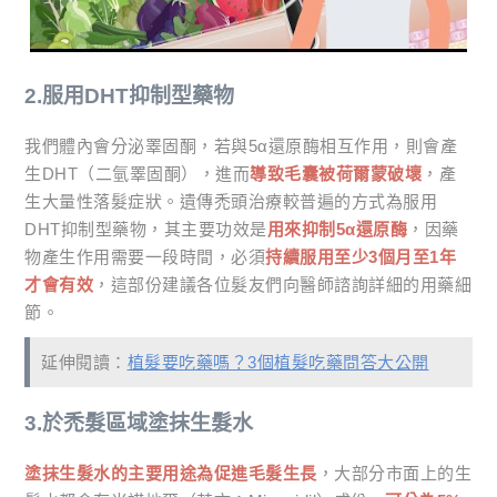
2.服用DHT抑制型藥物
我們體內會分泌睪固酮，若與5α還原酶相互作用，則會產
生DHT（二氫睪固酮），進而
導致毛囊被荷爾蒙破壞
，產
生大量性落髮症狀。遺傳禿頭治療較普遍的方式為服用
DHT抑制型藥物，其主要功效是
用來抑制5α還原酶
，因藥
物產生作用需要一段時間，必須
持續服用至少3個月至1年
才會有效
，這部份建議各位髮友們向醫師諮詢詳細的用藥細
節。
延伸閱讀：
植髮要吃藥嗎？3個植髮吃藥問答大公開
3.於禿髮區域塗抹生髮水
塗抹生髮水的主要用途為促進毛髮生長
，大部分市面上的生