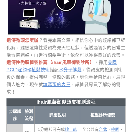
遺傳禿頭怎麼辦
？看完本篇文章，相信你心中的疑慮都已經
化解，雖然遺傳性禿頭為先天性症狀，但透過初步的日常生
活習慣調整，再進行植髮手術，依然可以獲得良好的改善。
遺傳性禿頭植髮推薦【ihair風華御髮診所】
，採用
美國
PCID寇約翰植髮技術
搭配
水分子健髮
，從頭皮的檢測到術
後的保養，提供完整一條龍的服務，讓你重拾自信心，展現
個人魅力，現在就
填寫預約表單
，讓植髮專員了解你的需
求！
ihair風華御髮頭皮檢測流程
步驟順
檢測
詳細說明
植髮診所優勢
序
流程
1分鐘即可完成
線上諮
全台共有
台北
、
桃園
、