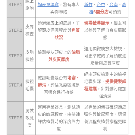
線上
STEP.1
詢表單填寫
，將有專人
新竹
、
台中
、
台南
、
高
諮詢
與你聯絡
雄
6間分店
可預約
透過頭皮上的皮屑，了
現場螢幕顯示
，髮友可
皮屑
STEP.2
解頭皮保濕程度與
角質
以參與了解自身皮屑狀
檢查
狀況
態
運用顯微鏡放大檢視，
皮脂
檢測髮友頭皮上的
油脂
STEP.3
可更準確的了解頭皮油
檢驗
與皮質厚度
脂量與皮質厚度
經由頭皮檢測中的檢視
確認毛囊是否有
堵塞、
檢視
毛囊步驟，
提供健髮課
STEP.4
髒污
，評估禿髮區域是
毛囊
程建議
，針對髒污處加
否適合進行植髮
強清潔
運用專業器具，測試頭
以專業的儀器確認頭皮
測試
皮的敏感程度，由醫師
彈性與敏感程度，讓保
STEP.5
敏感
評估植髮時的深度與力
養流程與植髮療程更順
度
度
利