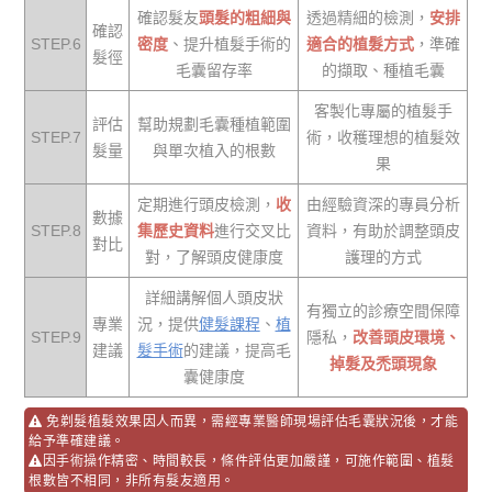
確認髮友
頭髮的粗細與
透過精細的檢測，
安排
確認
STEP.6
密度
、提升植髮手術的
適合的植髮方式
，準確
髮徑
毛囊留存率
的擷取、種植毛囊
客製化專屬的植髮手
評估
幫助規劃毛囊種植範圍
STEP.7
術，收穫理想的植髮效
髮量
與單次植入的根數
果
定期進行頭皮檢測，
收
由經驗資深的專員分析
數據
STEP.8
集歷史資料
進行交叉比
資料，有助於調整頭皮
對比
對，了解頭皮健康度
護理的方式
詳細講解個人頭皮狀
有獨立的診療空間保障
專業
況，提供
健髮課程
、
植
STEP.9
隱私，
改善頭皮環境、
建議
髮手術
的建議，提高毛
掉髮及禿頭現象
囊健康度
免剃髮植髮效果因人而異，需經專業醫師現場評估毛囊狀況後，才能
給予準確建議。
因手術操作精密、時間較長，條件評估更加嚴謹，可施作範圍、植髮
根數皆不相同，非所有髮友適用。