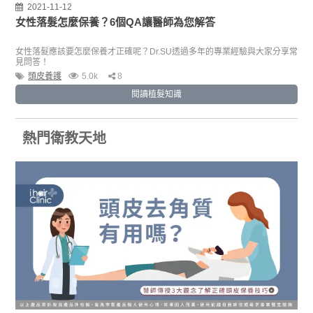
2021-11-12
女性落髮怎麼保養？6個QA讓醫師為您解答
女性落髮應該要怎麼保養才正確呢？Dr.SU透過多年的專業經驗與大家分享常
見問答！
頭皮養護
5.0k
8
閱讀植髮知識
熱門衛教天地