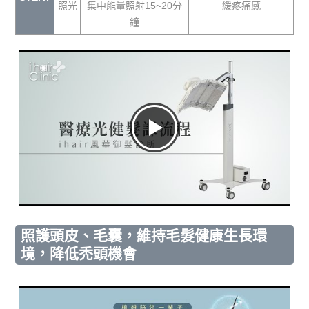
照光
集中能量照射15~20分
緩疼痛感
鐘
照護頭皮、毛囊，維持毛髮健康生長環
境，降低禿頭機會