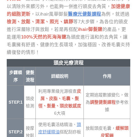
以清除外來髒污外，也能夠一併進行頭皮去角質，
加速健康
的細胞更新
，以ihair風華御髮
醫療光健髮課程
為例，就透過
檢測、放鬆、清潔、照光、鎮靜
等7大步驟，為各位的頭皮
進行深層除汙與放鬆，若是再搭配
ihair御髮鹽
的產品，更
能運用
100%天然的死海海鹽
為頭皮進行溫和的去角質，讓
毛囊擁有舒適、健康的生長環境，加強穩固、改善毛囊炎持
續復發的情形！
頭皮光療流程
步驟順
健髮
詳細說明
作用
序
流程
利用專業級光源檢查
皮
定期追蹤數據變化，做
頭皮
屑、皮脂、毛囊、髮
STEP.1
為
調整健髮課程
參考依
檢測
徑、髮量、頭皮敏感度
據
6大項
使用毛囊活絡精油、
頭
按摩
放鬆頭皮毛囊，
緩解頭
STEP.2
皮舒緩精油
搭配刮痧板
放鬆
皮緊繃