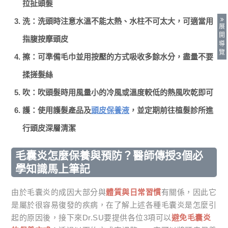
拉扯頭髮
洗：洗頭時注意水溫不能太熱、水柱不可太大，可適當用
展
開
指腹按摩頭皮
導
覽
擦：可準備毛巾並用按壓的方式吸收多餘水分，盡量不要
揉搓髮絲
吹：吹頭髮時用風量小的冷風或溫度較低的熱風吹乾即可
護：使用護髮產品及
頭皮保養液
，並定期前往植髮診所進
行頭皮深層清潔
毛囊炎怎麼保養與預防？醫師傳授3個必
學知識馬上筆記
由於毛囊炎的成因大部分與
體質與日常習慣
有關係，因此它
是屬於很容易復發的疾病，在了解上述各種毛囊炎是怎麼引
起的原因後，接下來Dr.SU要提供各位3項可以
避免毛囊炎