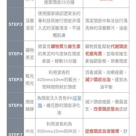
按摩頭皮15分鐘
使用國家級認證安全的
深層
專利技術進行頭皮非侵
清潔頭皮中無法自行清
STEP.3
清潔
入式的深層清潔，不接
洗掉的深層髒污、油垢
觸肌膚
將富含
礦物質
及
維生素
礦物質能幫助
代謝頭皮
礦物
STEP.4
的黑泥均勻塗抹在頭皮
老廢角質
，並吸收維生
黑泥
表面，靜敷15分鐘
素強韌髮根、保養頭皮
利用波長約
消毒滅菌、治療痤瘡，
藍光
STEP.5
420nm±10nm的藍光，
減少頭皮出油
，達到水
照光
短時間照射於頭皮
油平衡
為頭皮注入含有8%
甘草
頭皮
減少頭皮細菌、黴菌滋
STEP.6
酸
、繖花醇的頭皮淨化
鎮靜
生，
改善頭皮發炎
症狀
液
利用波長約為
IR光
830nm±10nm的IR光，
促進頭皮血液循環
，舒
STEP.7