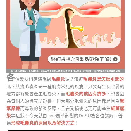
各
位髮友們有聽說過
毛囊炎
嗎？知道
毛囊炎是怎麼引起的
嗎？其實毛囊炎是一種肌膚常見的疾病，只要有生長毛髮的
地方都有機會產生毛囊炎，而
毛囊炎的成因有許多
，也會因
為每個人的體質所影響，但大部分毛囊炎的原因都是因為
頻
繁摩擦
而導致的發炎反應，且在受損後也更可能產生
細菌感
染
等症狀！今天就由ihair風華御髮的Dr.SU為各位講解，普
遍
形成毛囊炎的原因以及解決方式
！