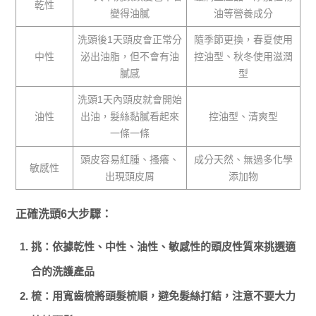
乾性
變得油膩
油等營養成分
洗頭後1天頭皮會正常分
隨季節更換，春夏使用
中性
泌出油脂，但不會有油
控油型、秋冬使用滋潤
膩感
型
洗頭1天內頭皮就會開始
油性
出油，髮絲黏膩看起來
控油型、清爽型
一條一條
頭皮容易紅腫、搔癢、
成分天然、無過多化學
敏感性
出現頭皮屑
添加物
正確洗頭6大步驟：
挑：依據乾性、中性、油性、敏感性的頭皮性質來挑選適
合的洗護產品
梳：用寬齒梳將頭髮梳順，避免髮絲打結，注意不要大力