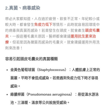
2.真菌、病毒感染
想必大家都知道，人在過於疲勞、飲食不正常、年紀較小或
較大時，都會發生
免疫力低下
等情形，此時就容易因環境中
的病毒與真菌而感染！若是發生在頭皮，就會產生
頭皮毛囊
炎
，一般這種毛囊炎原因，醫師都會建議
運用抗生素來治
療
，但若是因為黴菌而感染的毛囊炎，就會建議運用外用洗
劑來改善！
容易引起頭皮毛囊炎的真菌種類
金黃色葡萄球菌（Staphylococcus）：人體肌膚上正常的
菌叢，平時不會造成感染，若是遇到免疫力低下時才容易
感染。
綠膿桿菌（Pseudomonas aeruginosa）：易從溫水游泳
池、三溫暖、溫泉等公共設施受感染。