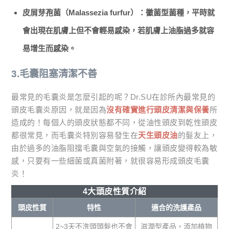
皮屑芽孢菌（Malassezia furfur）：黴菌型菌種，平時就
會出現在肌膚上但不會輕易感染，若肌膚上油脂過多就容
易增生而感染。
3.毛囊阻塞清潔不善
最常見的毛囊炎是怎麼引起的呢？Dr.SU在診所內最常見的
頭皮毛囊炎原因，就是因為
沒有確實進行頭皮清潔與保養
所
造成的！每個人的頭皮狀態都不同，從油性頭皮到乾性頭皮
都很常見，而毛囊炎特別容易發生在
天生頭皮油
的髮友上，
由於過多的油脂阻擋毛囊與空氣的接觸，讓頭皮變得較為敏
感，只要有一些細菌或真菌附著，就很容易形成頭皮毛囊
炎！
4大頭皮性質介紹
頭皮性質
特性
適合的洗護產品
2~3天不洗頭頭髮也不會
滋潤型產品，添加植物