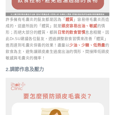
許多擁有毛囊炎的髮友都是因為「
體質
」容易得毛囊炎而造
成的，這邊所說的「體質」就是
頭皮容易出油、敏感
的情
形；而絕大部分的體質，都與
日常的飲食習慣
息息相關，因
此Dr.SU建議各位髮友，透過調整飲食習慣來改善「體質」
進而達到毛囊炎保養的效果！盡量以
少油、少糖、低熱量
的
飲食為主，避免讓頭皮產生過度出油的情形，間接降低頭皮
敏感與毛囊炎的機率！
2.調節作息及壓力