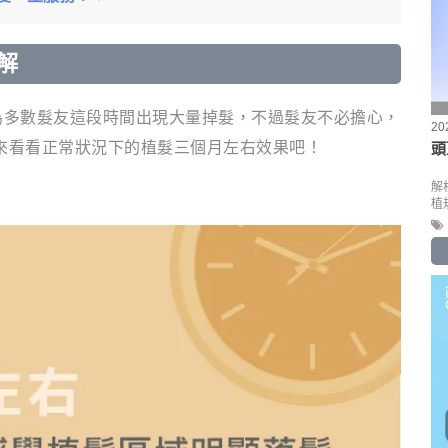
解
為多數髮友這段時間出現大量掉髮，不過髮友不必擔心，
20
來看看正常狀況下的植髮三個月左右效果吧！
頭
解
植