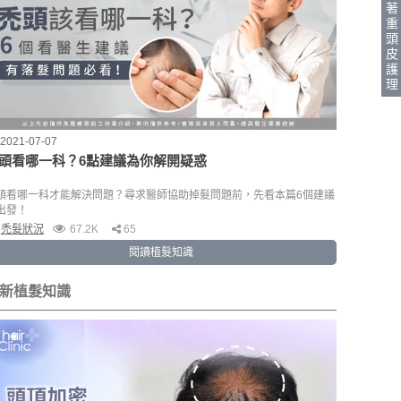
著
重
頭
皮
護
理
2021-07-07
頭看哪一科？6點建議為你解開疑惑
頭看哪一科才能解決問題？尋求醫師協助掉髮問題前，先看本篇6個建議
出發！
禿髮狀況
67.2K
65
閱讀植髮知識
新植髮知識