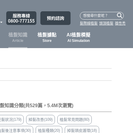
髮際線植髮
頭頂植髮
雄性禿
植髮知識
植髮據點
AI植髮模擬
Article
Store
AI Simulation
髮知識分類(共529篇，5.4M次瀏覽)
髮狀況(179)
掉髮改善(109)
植髮常見問題(80)
植髮後注意事項(30)
植髮種類(20)
掉髮頭皮護理(18)