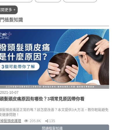
植髮條件(15)
植髮臉型(15)
M型禿植髮知識(15)
展開更多 +
植髮費用(11)
植髮時間(7)
植髮流程(6)
LSMP霧髮(6)
門植髮知識
植髮保養(5)
植髮飲食(3)
2021-10-07
頭髮頭皮痛原因有哪些？3項常見原因帶你看
頭髮頭皮痛是正常的嗎？該怎麼改善？本文提供3大方法，教你輕鬆避免
皮健康問題！
掉髮頭皮護理
205.8K
135
閱讀植髮知識