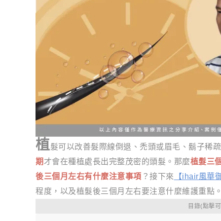
植
髮可以改善髮際線倒退、禿頭或眉毛、鬍子稀疏
期
才會在種植處長出完整茂密的頭髮。那麼
植髮三
後三個月左右有什麼注意事項
？接下來
【ihair風
程度，以及植髮後三個月左右要注意什麼維護重點
目錄(點擊