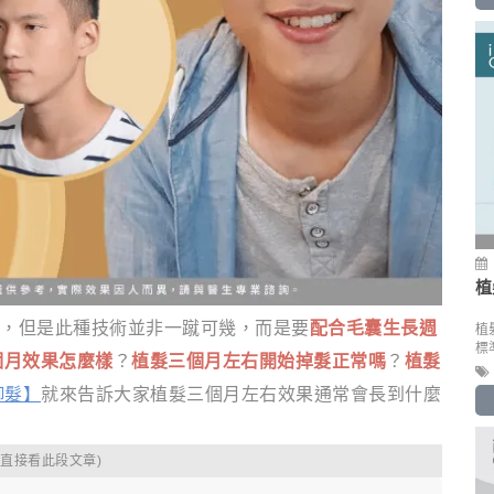
植
，但是此種技術並非一蹴可幾，而是要
配合毛囊生長週
植
標
個月效果怎麼樣
？
植髮三個月左右開始掉髮正常嗎
？
植髮
華御髮】
就來告訴大家植髮三個月左右效果通常會長到什麼
。
可直接看此段文章)