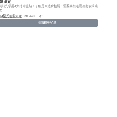
髮決定
髮前先掌握4大諮詢重點，了解是否適合植髮、需要幾根毛囊及術後維護
式。
M型禿植髮知識
448
1
閱讀植髮知識