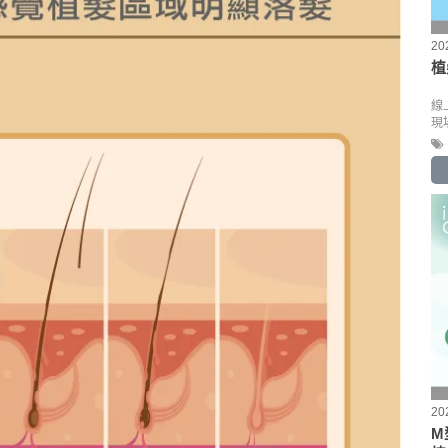
20
植
線
現
20
M