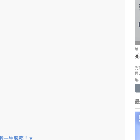
▼
禿
禿
再
最
植髮一生服務！▼