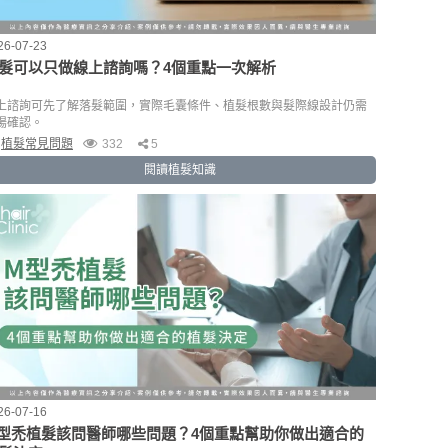
26-07-23
髮可以只做線上諮詢嗎？4個重點一次解析
上諮詢可先了解落髮範圍，實際毛囊條件、植髮根數與髮際線設計仍需
場確認。
植髮常見問題
332
5
閱讀植髮知識
26-07-16
型禿植髮該問醫師哪些問題？4個重點幫助你做出適合的