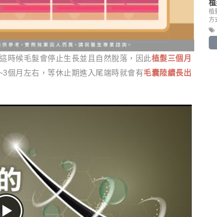
植
植
方
，這時候毛髮會停止生長並且自然脫落，因此
植髮三個月
~3個月左右，等休止期進入尾端時就會有
毛囊陸續長出