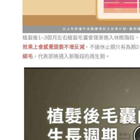
植髮後1~3個月左右植髮毛囊會逐漸進入休眠階段
效果上會感覺頭髮不增反減
，不過休止期只有為期2
細毛
，代表即將邁入新階段的再生期。