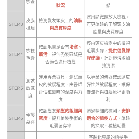
檢查
狀況
態
運用顯微鏡放大檢視，
皮脂
檢測髮友頭皮上的
油脂
STEP.3
可更準確的了解頭皮油
檢驗
與皮質厚度
脂量與皮質厚度
經由頭皮檢測中的檢視
確認毛囊是否有
堵塞、
檢視
毛囊步驟，
提供健髮課
STEP.4
髒污
，評估禿髮區域是
毛囊
程建議
，針對髒污處加
否適合進行植髮
強清潔
運用專業器具，測試頭
以專業的儀器確認頭皮
測試
皮的敏感程度，由醫師
彈性與敏感程度，讓保
STEP.5
敏感
評估植髮時的深度與力
養流程與植髮療程更順
度
度
利
確認髮友
頭髮的粗細與
透過精細的檢測，
安排
確認
STEP.6
密度
、提升植髮手術的
適合的植髮方式
，準確
髮徑
毛囊留存率
的擷取、種植毛囊
客製化專屬的植髮手