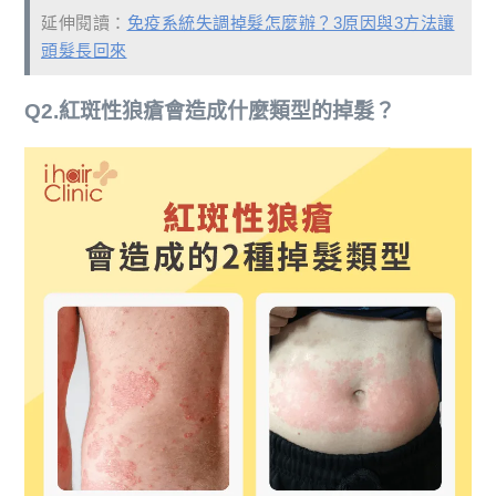
延伸閱讀：
免疫系統失調掉髮怎麼辦？3原因與3方法讓
頭髮長回來
Q2.紅斑性狼瘡會造成什麼類型的掉髮？