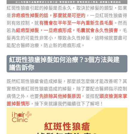
紅斑性狼瘡引起的掉髮是否永久，取決於掉髮的類型，如果
是
非疤痕性掉髮的話，那麼就是可逆的
，一旦紅斑性狼瘡得
到有效控制，就
有機會在半年至一年內重新生長毛髮
。然而
若為
結疤型掉髮，一旦疤痕形成，毛囊就會永久性損害
，毛
髮再生的可能性非常小，導致永久性掉髮，這時候就要盡可
能配合醫師治療，防止新的疤痕形成。
紅斑性狼瘡掉髮如何治療？3個方法與建
議告訴你
既然紅斑性狼瘡會造成掉髮，那麼該怎麼做才能改善呢？其
實想改善紅斑性狼瘡造成的掉髮，除了要配合醫師指示控制
病情之外，也要
先排除其他掉髮原因
，並搭配
頭皮檢測來掌
握掉髮情形
，接下來就讓我們繼續往下了解吧！