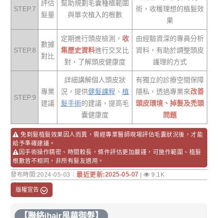
評估
幫助規劃毛囊種植範圍
STEP.7
術，收穫理想的植髮效
髮量
與單次植入的根數
果
定期進行頭皮檢測，
收
由經驗資深的專員分析
數據
STEP.8
集歷史資料
進行交叉比
資料，有助於調整頭皮
對比
對，了解頭皮健康度
護理的方式
詳細講解個人頭皮狀
有獨立的診療空間保障
專業
況，提供
健髮課程
、
植
隱私，透過專業來
改善
STEP.9
建議
髮手術
的建議，提高毛
頭皮環境、掉髮及禿頭
囊健康度
問題
免剃髮植髮效果因人而異，需經專業醫師現場評估毛囊狀況後，才能
給予準確建議。
因手術操作精密、時間較長，條件評估更加嚴謹，可施作範圍、植髮
根數皆不相同，非所有髮友適用。
最近更新:2025-05-07
發布時間:2024-05-03｜
|
9.1K
版權宣告
【聯絡ihair風華御髮】