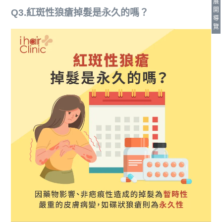
展
開
Q3.紅斑性狼瘡掉髮是永久的嗎？
導
覽