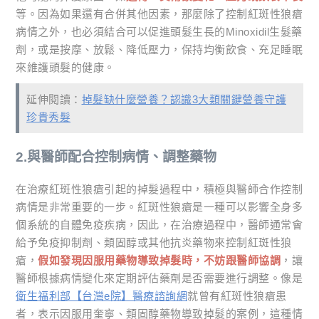
等。因為如果還有合併其他因素，那麼除了控制紅斑性狼瘡
病情之外，也必須結合可以促進頭髮生長的Minoxidil生髮藥
劑，或是按摩、放鬆、降低壓力，保持均衡飲食、充足睡眠
來維護頭髮的健康。
延伸閱讀：
掉髮缺什麼營養？認識3大類關鍵營養守護
珍貴秀髮
2.與醫師配合控制病情、調整藥物
在治療紅斑性狼瘡引起的掉髮過程中，積極與醫師合作控制
病情是非常重要的一步。紅斑性狼瘡是一種可以影響全身多
個系統的自體免疫疾病，因此，在治療過程中，醫師通常會
給予免疫抑制劑、類固醇或其他抗炎藥物來控制紅斑性狼
瘡，
假如發現因服用藥物導致掉髮時，不妨跟醫師協調
，讓
醫師根據病情變化來定期評估藥劑是否需要進行調整。像是
衛生福利部【台灣e院】醫療諮詢網
就曾有紅斑性狼瘡患
者，表示因服用奎寧、類固醇藥物導致掉髮的案例，這種情