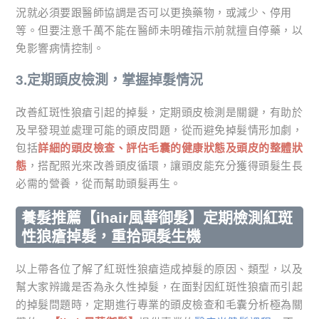
況就必須要跟醫師協調是否可以更換藥物，或減少、停用
等。但要注意千萬不能在醫師未明確指示前就擅自停藥，以
免影響病情控制。
3.定期頭皮檢測，掌握掉髮情況
改善紅斑性狼瘡引起的掉髮，定期頭皮檢測是關鍵，有助於
及早發現並處理可能的頭皮問題，從而避免掉髮情形加劇，
包括
詳細的頭皮檢查、評估毛囊的健康狀態及頭皮的整體狀
態
，搭配照光來改善頭皮循環，讓頭皮能充分獲得頭髮生長
必需的營養，從而幫助頭髮再生。
養髮推薦【ihair風華御髮】定期檢測紅斑
性狼瘡掉髮，重拾頭髮生機
以上帶各位了解了紅斑性狼瘡造成掉髮的原因、類型，以及
幫大家辨識是否為永久性掉髮，在面對因紅斑性狼瘡而引起
的掉髮問題時，定期進行專業的頭皮檢查和毛囊分析極為關