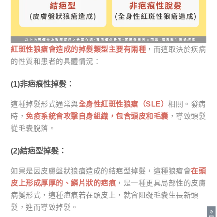
紅斑性狼瘡會造成的掉髮類型主要有兩種
，而這取決於疾病
的性質和患者的具體情況：
(1)非疤痕性掉髮：
這種掉髮形式通常與
全身性紅斑性狼瘡（SLE）
相關。發病
時，
免疫系統會攻擊自身組織，包含頭皮和毛囊
，導致頭髮
從毛囊脫落。
(2)結疤型掉髮：
如果是因皮膚盤狀狼瘡造成的結疤型掉髮，這種狼瘡會
在頭
皮上形成厚厚的、鱗片狀的疤痕
，是一種更具局部性的皮膚
病變形式，這種疤痕若在頭皮上，就會阻礙毛囊生長新頭
髮，進而導致掉髮。