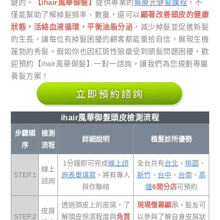
鍵的。
【ihair風華御髮】
提供專業的
醫療光健髮課程
，不
僅能幫助了解掉髮頻率、數量，還可以
顯著改善頭皮的健康
狀態，活絡血液循環，平衡油脂分泌
，減少掉髮並促進新髮
的生長，讓每位有掉髮困擾的顧客都能重拾自信，展現生機
蓬勃的秀髮。假如你也因紅斑性狼瘡受到頭髮問題困擾，歡
迎預約【ihair風華御髮】一對一諮詢，讓我們為您規劃專屬
養髮方案！
ihair風華御髮頭皮檢測流程
步驟順
檢測
詳細說明
植髮診所優勢
序
流程
1分鐘即可完成
線上諮
全台共有
台北
、
桃園
、
線上
STEP.1
詢表單填寫
，將有專人
新竹
、
台中
、
台南
、
高
諮詢
與你聯絡
雄
6間分店
可預約
透過頭皮上的皮屑，了
現場螢幕顯示
，髮友可
皮屑
STEP.2
解頭皮保濕程度與
角質
以參與了解自身皮屑狀