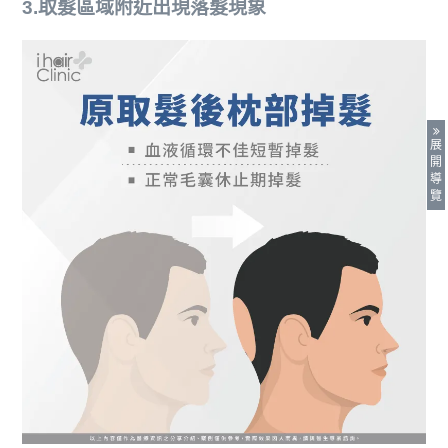
3.取髮區域附近出現落髮現象
展
開
導
覽