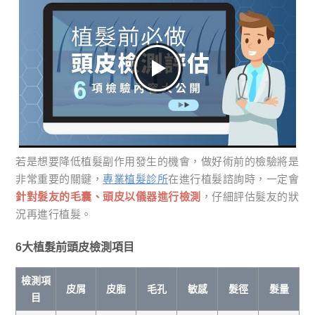
若是想要降低植髮副作用發生的機會，做好術前的檢驗將是
非常重要的關鍵，
專業植髮診所
在進行植髮諮詢時，一定會
針對髮友的毛囊、頭皮以儀器進行檢測
，仔細評估髮友的狀
況再進行植髮。
6大植髮前頭皮檢測項目
檢測項
皮屑
皮脂
毛孔
敏感
髮徑
髮量
目