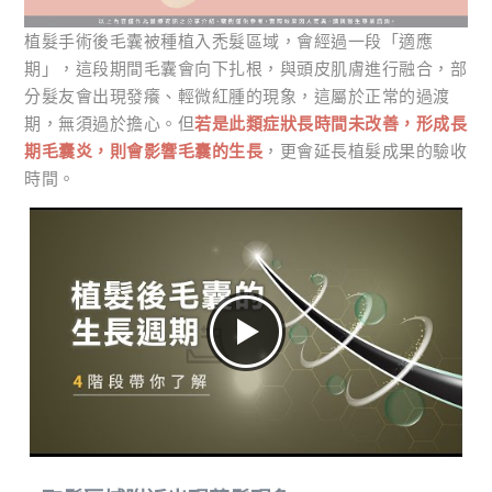
植髮手術後毛囊被種植入禿髮區域，會經過一段「適應
期」，這段期間毛囊會向下扎根，與頭皮肌膚進行融合，部
分髮友會出現發癢、輕微紅腫的現象，這屬於正常的過渡
期，無須過於擔心。但
若是此類症狀長時間未改善，形成長
期毛囊炎，則會影響毛囊的生長
，更會延長植髮成果的驗收
時間。