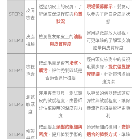
透過頭皮上的皮屑，了
現場螢幕顯示
，髮友可
皮屑
STEP.2
解頭皮保濕程度與
角質
以參與了解自身皮屑狀
檢查
狀況
態
運用顯微鏡放大檢視，
皮脂
檢測髮友頭皮上的
油脂
STEP.3
可更準確的了解頭皮油
檢驗
與皮質厚度
脂量與皮質厚度
經由頭皮檢測中的檢視
確認毛囊是否有
堵塞、
檢視
毛囊步驟，
提供健髮課
STEP.4
髒污
，評估禿髮區域是
毛囊
程建議
，針對髒污處加
否適合進行植髮
強清潔
運用專業器具，測試頭
以專業的儀器確認頭皮
測試
皮的敏感程度，由醫師
彈性與敏感程度，讓保
STEP.5
敏感
評估植髮時的深度與力
養流程與植髮療程更順
度
度
利
確認髮友
頭髮的粗細與
透過精細的檢測，
安排
確認
STEP.6
密度
、提升植髮手術的
適合的植髮方式
，準確
髮徑