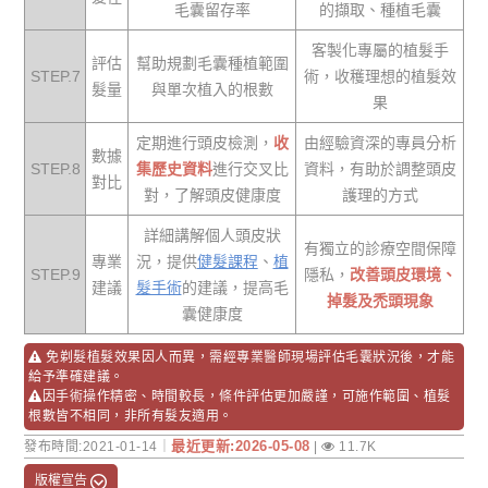
毛囊留存率
的擷取、種植毛囊
客製化專屬的植髮手
評估
幫助規劃毛囊種植範圍
STEP.7
術，收穫理想的植髮效
髮量
與單次植入的根數
果
定期進行頭皮檢測，
收
由經驗資深的專員分析
數據
STEP.8
集歷史資料
進行交叉比
資料，有助於調整頭皮
對比
對，了解頭皮健康度
護理的方式
詳細講解個人頭皮狀
有獨立的診療空間保障
專業
況，提供
健髮課程
、
植
STEP.9
隱私，
改善頭皮環境、
建議
髮手術
的建議，提高毛
掉髮及禿頭現象
囊健康度
免剃髮植髮效果因人而異，需經專業醫師現場評估毛囊狀況後，才能
給予準確建議。
因手術操作精密、時間較長，條件評估更加嚴謹，可施作範圍、植髮
根數皆不相同，非所有髮友適用。
最近更新:2026-05-08
發布時間:2021-01-14｜
|
11.7K
版權宣告