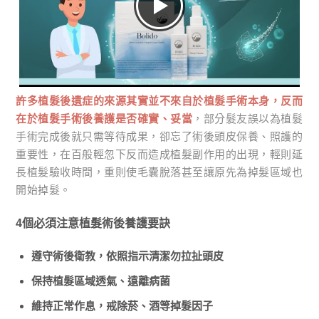
許多植髮後遺症的來源其實並不來自於植髮手術本身，反而
在於植髮手術後養護是否確實、妥當
，部分髮友誤以為植髮
手術完成後就只需等待成果，卻忘了術後頭皮保養、照護的
重要性，在百般輕忽下反而造成植髮副作用的出現，輕則延
長植髮驗收時間，重則使毛囊脫落甚至讓原先為掉髮區域也
開始掉髮。
4個必須注意植髮術後養護要訣
遵守術後衛教，依照指示清潔勿拉扯頭皮
保持植髮區域透氣、遠離病菌
維持正常作息，戒除菸、酒等掉髮因子