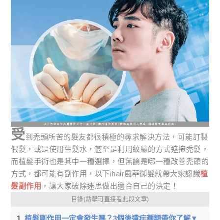
受
到禿頭所苦的髮友都很積極的尋求解決方法，可能訂製
假髮，或是使用生髮水，甚至是利用紋繡的方式遮掩禿髮，
而植髮手術也是其中一種選擇，但無論是哪一種改善禿頭的
方式，都可能有副作用，以下ihair風華御髮就帶大家認識
植
髮副作用
，讓大家破除迷思做出適合自己的決定！
目錄(點擊可直接看此段文章)
植髮副作用一定會發生嗎？3個後遺症種類帶你了解▼