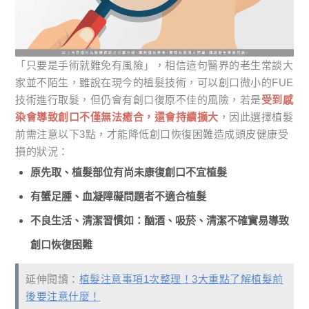
「只要是手術就難免有風險」，相信這句醫界的老生常談大
家並不陌生，雖說在現今的植髮技術，可以創口微小的FUE
技術進行取髮，但仍會有創口復原不佳的風險，若是
受到感
染會導致創口不僅無法癒合，還會持續擴大
，因此選擇植髮
前需注意以下3點，才能降低創口恢復困難造成頭皮健康受
損的狀況：
原先取、植髮部位有尚未康復創口不宜植髮
有蟹足腫、血凝障礙問題者不適合植髮
不良生活、清潔習慣如：酗酒、吸菸、清潔不確實易導致
創口恢復困難
延伸閱讀：
植髮注意事項1次整理！3大重點了解植髮前
後要注意什麼！