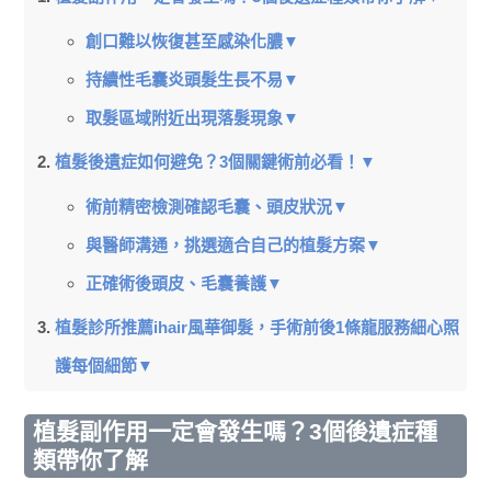
創口難以恢復甚至感染化膿▼
持續性毛囊炎頭髮生長不易▼
取髮區域附近出現落髮現象▼
植髮後遺症如何避免？3個關鍵術前必看！▼
術前精密檢測確認毛囊、頭皮狀況▼
與醫師溝通，挑選適合自己的植髮方案▼
正確術後頭皮、毛囊養護▼
植髮診所推薦ihair風華御髮，手術前後1條龍服務細心照
護每個細節▼
植髮副作用一定會發生嗎？3個後遺症種
類帶你了解