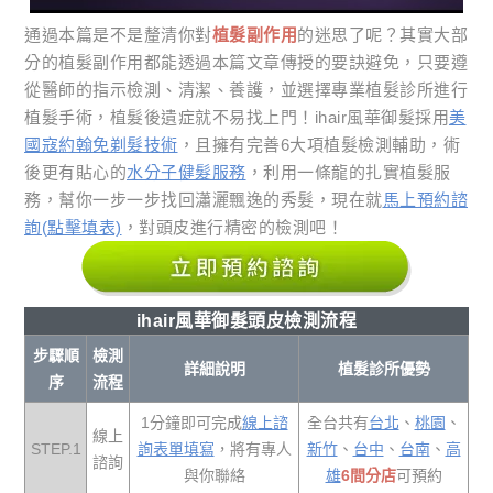
通過本篇是不是釐清你對
植髮副作用
的迷思了呢？其實大部
分的植髮副作用都能透過本篇文章傳授的要訣避免，只要遵
從醫師的指示檢測、清潔、養護，並選擇專業植髮診所進行
植髮手術，植髮後遺症就不易找上門！ihair風華御髮採用
美
國寇約翰免剃髮技術
，且擁有完善6大項植髮檢測輔助，術
後更有貼心的
水分子健髮服務
，利用一條龍的扎實植髮服
務，幫你一步一步找回瀟灑飄逸的秀髮，現在就
馬上預約諮
詢(點擊填表)
，對頭皮進行精密的檢測吧！
ihair風華御髮頭皮檢測流程
步驟順
檢測
詳細說明
植髮診所優勢
序
流程
1分鐘即可完成
線上諮
全台共有
台北
、
桃園
、
線上
STEP.1
詢表單填寫
，將有專人
新竹
、
台中
、
台南
、
高
諮詢
與你聯絡
雄
6間分店
可預約