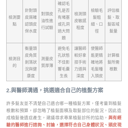
確認毛
針對頭
孔是否
檢驗毛
評估植
對頭皮
檢測頭
檢測要
皮屑確
有堵塞
髮粗
髮、取
油性進
皮敏感
點
認頭皮
或孔洞
細、口
髮區域
行試驗
程度
保水度
過大問
徑
髮量
題
衡量頭
避免毛
讓醫師
使醫師
皮角質
孔狀態
較好拿
能更精
計算植
檢測目
測量皮
剝落狀
不佳影
捏手術
確地將
髮所需
的
質厚薄
況與健
響毛囊
力道與
毛髮種
根數
康度
生長
深度
入頭皮
2.與醫師溝通，挑選適合自己的植髮方案
許多髮友並不清楚自己適合哪一種植髮方案，僅考量到植髮
根數和預算，卻忽略了植髮面積及取髮部位的髮況，因此造
成植髮後遺症產生，建議尋求專業植髮診所的協助，
與有經
驗的醫師進行諮詢、討論，選擇符合自己身體狀況、頭皮現