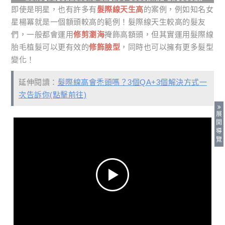
即使是明星，也有許多有
髮際線天生高
的案例，例如知名女
星楊冪就是一個額頭較高的範例！髮際線天生較高的髮友
們，一般都會運用
修剪瀏海
掩飾高額頭，但其實運用髮際線
胎毛植髮可以更有效的
修飾臉型
，同時也可以擁有更多髮型
變化！
延伸閱讀：
髮際線高會禿頭嗎？3個QA+3個解決方式一
次告訴你(點擊前往)
展
開
導
覽