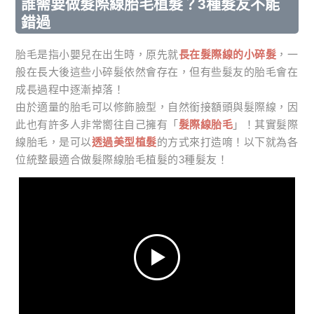
誰需要做髮際線胎毛植髮？3種髮友不能
錯過
胎毛是指小嬰兒在出生時，原先就
長在髮際線的小碎髮
，一
般在長大後這些小碎髮依然會存在，但有些髮友的胎毛會在
成長過程中逐漸掉落！
由於適量的胎毛可以修飾臉型，自然銜接額頭與髮際線，因
此也有許多人非常嚮往自己擁有「
髮際線胎毛
」！其實髮際
線胎毛，是可以
透過美型植髮
的方式來打造唷！以下就為各
位統整最適合做髮際線胎毛植髮的3種髮友！