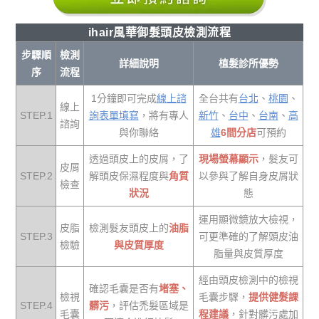
ihair風華御髮頭皮檢測流程
步驟順
檢測
詳細說明
植髮診所優勢
序
流程
1分鐘即可完成
線上諮
全台共有
台北
、
桃園
、
線上
STEP.1
詢表單填寫
，將有專人
新竹
、
台中
、
台南
、
高
諮詢
與你聯絡
雄
6間分店
可預約
透過頭皮上的皮屑，了
現場螢幕顯示
，髮友可
皮屑
STEP.2
解頭皮保濕程度與
角質
以參與了解自身皮屑狀
檢查
狀況
態
運用顯微鏡放大檢視，
皮脂
檢測髮友頭皮上的
油脂
STEP.3
可更準確的了解頭皮油
檢驗
與皮質厚度
脂量與皮質厚度
經由頭皮檢測中的檢視
確認毛囊是否有
堵塞、
檢視
毛囊步驟，
提供健髮課
STEP.4
髒污
，評估禿髮區域是
毛囊
程建議
，針對髒污處加