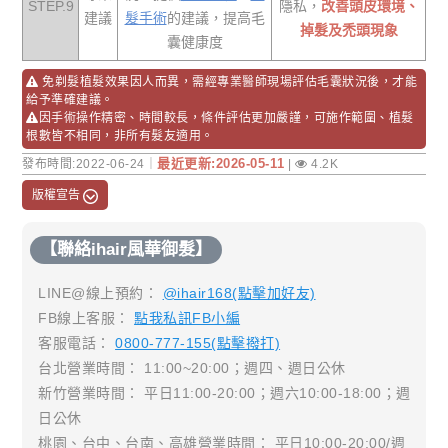
STEP.9
隱私，
改善頭皮環境、
建議
髮手術
的建議，提高毛
掉髮及禿頭現象
囊健康度
免剃髮植髮效果因人而異，需經專業醫師現場評估毛囊狀況後，才能
給予準確建議。
因手術操作精密、時間較長，條件評估更加嚴謹，可施作範圍、植髮
根數皆不相同，非所有髮友適用。
最近更新:2026-05-11
發布時間:2022-06-24｜
|
4.2K
版權宣告
【聯絡ihair風華御髮】
LINE@線上預約：
@ihair168(點擊加好友)
FB線上客服：
點我私訊FB小編
客服電話：
0800-777-155(點擊撥打)
台北營業時間： 11:00~20:00；週四、週日公休
新竹營業時間： 平日11:00-20:00；週六10:00-18:00；週
日公休
桃園、台中、台南、高雄營業時間： 平日10:00-20:00/週