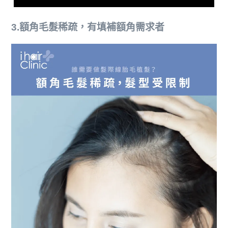
3.額角毛髮稀疏，有填補額角需求者