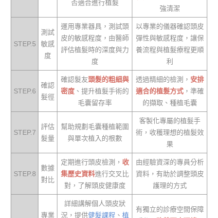
否適合進行植髮
強清潔
運用專業器具，測試頭
以專業的儀器確認頭皮
測試
皮的敏感程度，由醫師
彈性與敏感程度，讓保
STEP.5
敏感
評估植髮時的深度與力
養流程與植髮療程更順
度
度
利
確認髮友
頭髮的粗細與
透過精細的檢測，
安排
確認
STEP.6
密度
、提升植髮手術的
適合的植髮方式
，準確
髮徑
毛囊留存率
的擷取、種植毛囊
客製化專屬的植髮手
評估
幫助規劃毛囊種植範圍
STEP.7
術，收穫理想的植髮效
髮量
與單次植入的根數
果
定期進行頭皮檢測，
收
由經驗資深的專員分析
數據
STEP.8
集歷史資料
進行交叉比
資料，有助於調整頭皮
對比
對，了解頭皮健康度
護理的方式
詳細講解個人頭皮狀
有獨立的診療空間保障
專業
況，提供
健髮課程
、
植