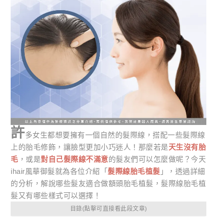
許
多女生都想要擁有一個自然的髮際線，搭配一些髮際線
上的胎毛修飾，讓臉型更加小巧迷人！那麼若是
天生沒有胎
毛
，或是
對自己髮際線不滿意
的髮友們可以怎麼做呢？今天
ihair風華御髮就為各位介紹「
髮際線胎毛植髮
」，透過詳細
的分析，解說哪些髮友適合做額頭胎毛植髮，髮際線胎毛植
髮又有哪些樣式可以選擇！
目錄(點擊可直接看此段文章)