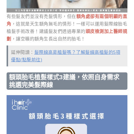
有些髮友們並沒有禿髮情形，但在
額角處卻有兩個明顯的直
角
，這就是天生額角無毛的情形！一樣可以運用髮際線胎毛
植髮手術改善！建議髮友們透過專業的
頭皮檢測加上醫師規
劃
，讓空曠的額角生長出自然的胎毛！
延伸閱讀：
髮際線高能植髮嗎？了解髮線高植髮的5項
優點(點擊前往)
額頭胎毛植髮樣式3建議，依照自身需求
挑選完美髮際線