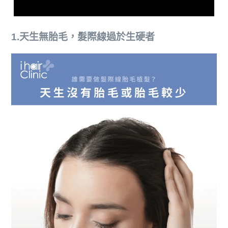
1.天生無胎毛，髮際線過於生硬者