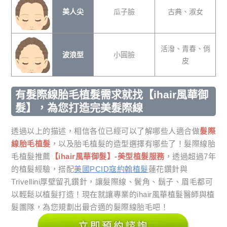
美人尖
瓜子臉
古典、淑女
活潑、青春、俏
波浪型
小圓臉
皮
有髮際線胎毛植髮需求就找【ihair風華御
髮】，為您打造完美髮際線
透過以上的描述，相信各位已經可以了解哪些人適合做
髮際
線胎毛植髮
，以及胎毛植髮的造型選擇有哪些了！髮際線胎
毛植髮推薦
【ihair風華御髮】-美型植髮服務
，透過超過7年
的植髮經驗，搭配
美國PCID寇約翰植髮
蓮花鑽針與
Trivellini厚壁留孔鑽針，讓髮際線、鬢角、鬍子、眉毛都可
以輕鬆以植髮打造！現在就讓專業的ihair風華植髮醫師與植
髮團隊，為您規劃出最合適的髮際線胎毛吧！