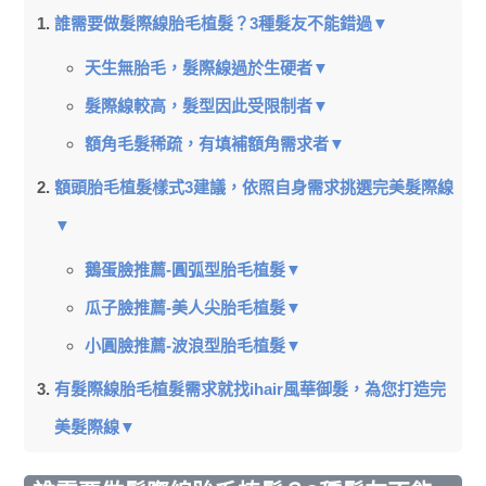
誰需要做髮際線胎毛植髮？3種髮友不能錯過▼
天生無胎毛，髮際線過於生硬者▼
髮際線較高，髮型因此受限制者▼
額角毛髮稀疏，有填補額角需求者▼
額頭胎毛植髮樣式3建議，依照自身需求挑選完美髮際線
▼
鵝蛋臉推薦-圓弧型胎毛植髮▼
瓜子臉推薦-美人尖胎毛植髮▼
小圓臉推薦-波浪型胎毛植髮▼
有髮際線胎毛植髮需求就找ihair風華御髮，為您打造完
美髮際線▼