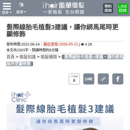
翻譯
選單
髮際線胎毛植髮3建議，讓你綁馬尾時更
顯修飾
最近更新:2026-05-11
發布時間:2022-06-24｜
|
4.2K
本文共2303字，閱讀時間約8分鐘
>
>
>
首頁
植髮知識
植髮種類
髮際線胎毛植髮3建議，讓你綁馬
尾時更顯修飾
6