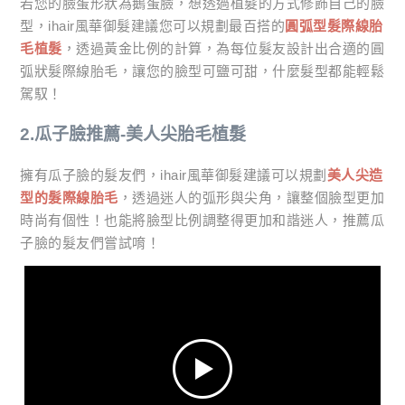
若您的臉蛋形狀為鵝蛋臉，想透過植髮的方式修飾自己的臉
型，ihair風華御髮建議您可以規劃最百搭的
圓弧型髮際線胎
毛植髮
，透過黃金比例的計算，為每位髮友設計出合適的圓
弧狀髮際線胎毛，讓您的臉型可鹽可甜，什麼髮型都能輕鬆
駕馭！
2.瓜子臉推薦-美人尖胎毛植髮
擁有瓜子臉的髮友們，ihair風華御髮建議可以規劃
美人尖造
型的髮際線胎毛
，透過迷人的弧形與尖角，讓整個臉型更加
時尚有個性！也能將臉型比例調整得更加和諧迷人，推薦瓜
子臉的髮友們嘗試唷！