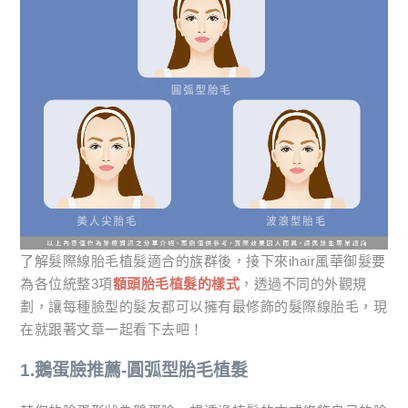
了解髮際線胎毛植髮適合的族群後，接下來ihair風華御髮要
為各位統整3項
額頭胎毛植髮的樣式
，透過不同的外觀規
劃，讓每種臉型的髮友都可以擁有最修飾的髮際線胎毛，現
在就跟著文章一起看下去吧！
1.鵝蛋臉推薦-圓弧型胎毛植髮