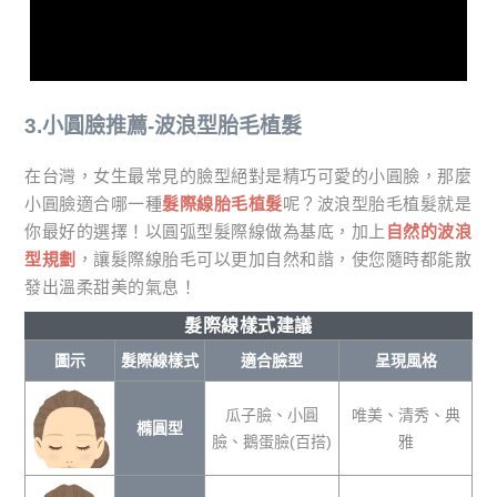
3.小圓臉推薦-波浪型胎毛植髮
在台灣，女生最常見的臉型絕對是精巧可愛的小圓臉，那麼
小圓臉適合哪一種
髮際線胎毛植髮
呢？波浪型胎毛植髮就是
你最好的選擇！以圓弧型髮際線做為基底，加上
自然的波浪
型規劃
，讓髮際線胎毛可以更加自然和諧，使您隨時都能散
發出溫柔甜美的氣息！
髮際線樣式建議
圖示
髮際線樣式
適合臉型
呈現風格
瓜子臉、小圓
唯美、清秀、典
橢圓型
臉、鵝蛋臉(百搭)
雅