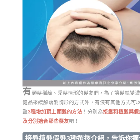
有
頭髮稀疏、禿髮情形的髮友們，為了讓髮絲變濃
健品來緩解落髮情形的方式外，有沒有其他方式可以美
整
3種增加頂上頭髮的方法
！分別為
接髮和植髮與假
及分別適合那些髮友
吧！
接髮植髮假髮3種選擇介紹，告訴你適