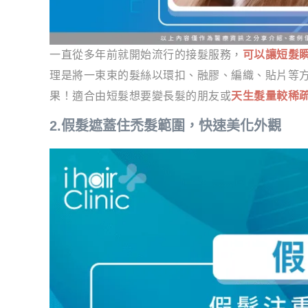
一直從多年前就開始流行的接髮服務，
可以讓短髮
理是將一束束的髮絲以環扣、融膠、編織、貼片等
果！適合由短髮想要變長髮的朋友或
天生髮量較稀
2.假髮遮蓋住禿髮範圍，快速美化外觀