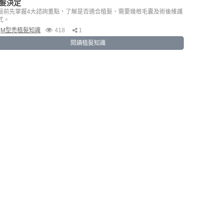
髮決定
髮前先掌握4大諮詢重點，了解是否適合植髮、需要幾根毛囊及術後維護
式。
M型禿植髮知識
418
1
閱讀植髮知識