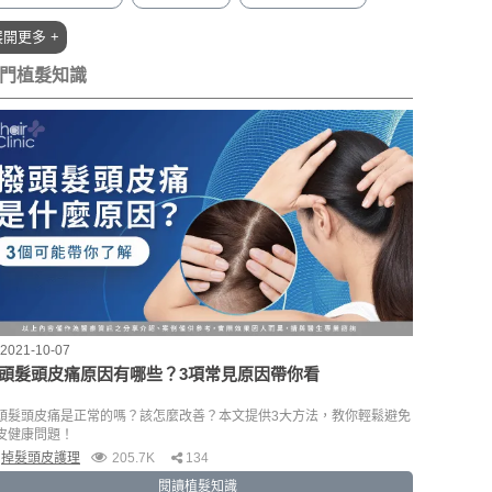
植髮條件(15)
植髮臉型(15)
M型禿植髮知識(15)
展開更多 +
植髮費用(11)
植髮時間(7)
植髮流程(6)
LSMP霧髮(6)
門植髮知識
植髮保養(5)
植髮飲食(3)
2021-10-07
頭髮頭皮痛原因有哪些？3項常見原因帶你看
頭髮頭皮痛是正常的嗎？該怎麼改善？本文提供3大方法，教你輕鬆避免
皮健康問題！
掉髮頭皮護理
205.7K
134
閱讀植髮知識