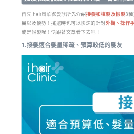
首先ihair風華御髮診所先介紹
接髮和植髮及假髮
3
異以及優勢！挑選時也可以快速的針對
外觀、操作
或是假髮喔！快跟著文章看下去吧！
1.接髮適合髮量稀疏、預算較低的髮友