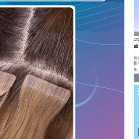
20
頭
解
植