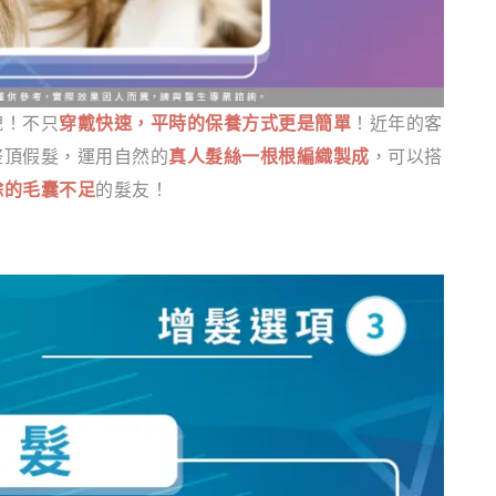
貌！不只
穿戴快速，平時的保養方式更是簡單
！近年的客
整頂假髮，運用自然的
真人髮絲
一根根編織製成
，可以搭
餘的毛囊不足
的髮友！