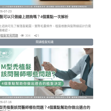
26-07-23
髮可以只做線上諮詢嗎？4個重點一次解析
上諮詢可先了解落髮範圍，實際毛囊條件、植髮根數與髮際線設計仍需
場確認。
植髮常見問題
304
5
閱讀植髮知識
26-07-16
型禿植髮該問醫師哪些問題？4個重點幫助你做出適合的