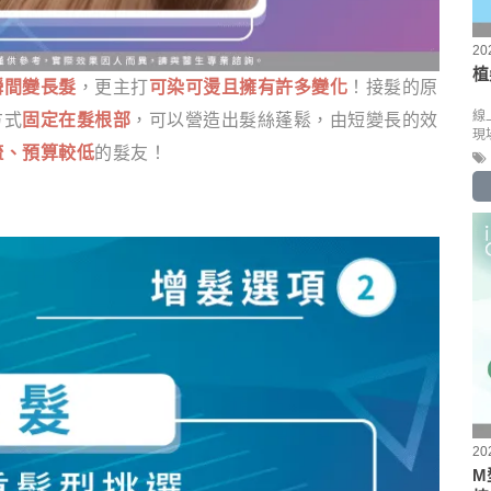
20
植
瞬間變長髮
，更主打
可染可燙且擁有許多變化
！接髮的原
線
方式
固定在髮根部
，可以營造出髮絲蓬鬆，由短變長的效
現
疏、預算較低
的髮友！
20
M