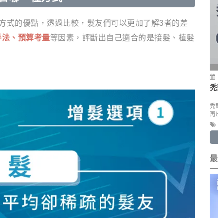
種方式的優點，透過比較，髮友們可以更加了解3者的差
手法、預算考量
等因素，評斷出自己適合的是接髮、植髮
禿
禿
再
最