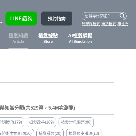
髮際線植髮
頭頂植髮
雄性禿
植髮知識
植髮據點
AI植髮模擬
Article
Store
AI Simulation
髮知識分類(共529篇，5.4M次瀏覽)
髮狀況(179)
掉髮改善(109)
植髮常見問題(80)
植髮後注意事項(30)
植髮種類(20)
掉髮頭皮護理(18)