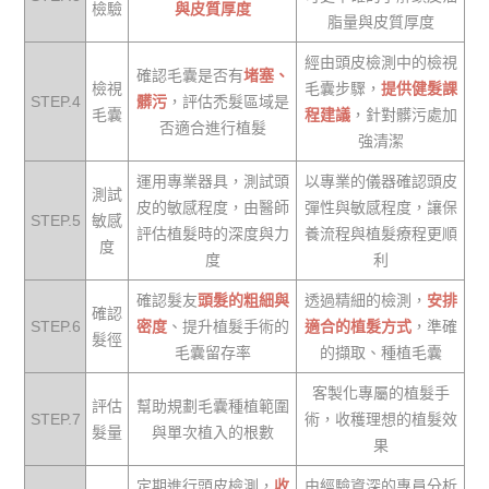
檢驗
與皮質厚度
脂量與皮質厚度
經由頭皮檢測中的檢視
確認毛囊是否有
堵塞、
檢視
毛囊步驟，
提供健髮課
STEP.4
髒污
，評估禿髮區域是
毛囊
程建議
，針對髒污處加
否適合進行植髮
強清潔
運用專業器具，測試頭
以專業的儀器確認頭皮
測試
皮的敏感程度，由醫師
彈性與敏感程度，讓保
STEP.5
敏感
評估植髮時的深度與力
養流程與植髮療程更順
度
度
利
確認髮友
頭髮的粗細與
透過精細的檢測，
安排
確認
STEP.6
密度
、提升植髮手術的
適合的植髮方式
，準確
髮徑
毛囊留存率
的擷取、種植毛囊
客製化專屬的植髮手
評估
幫助規劃毛囊種植範圍
STEP.7
術，收穫理想的植髮效
髮量
與單次植入的根數
果
定期進行頭皮檢測，
收
由經驗資深的專員分析