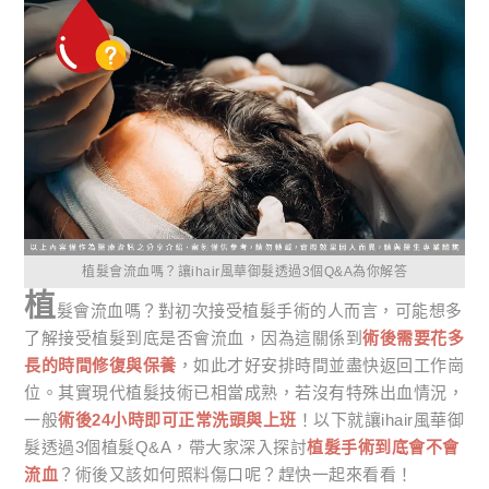
植髮會流血嗎？讓ihair風華御髮透過3個Q&A為你解答
植
髮會流血嗎？對初次接受植髮手術的人而言，可能想多
了解接受植髮到底是否會流血，因為這關係到
術後需要花多
長的時間修復與保養
，如此才好安排時間並盡快返回工作崗
位。其實現代植髮技術已相當成熟，若沒有特殊出血情況，
一般
術後24小時即可正常洗頭與上班
！以下就讓ihair風華御
髮透過3個植髮Q&A，帶大家深入探討
植髮手術到底會不會
流血
？術後又該如何照料傷口呢？趕快一起來看看！