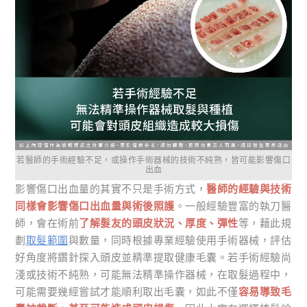
若醫師的手術經驗不足，或操作手術器械的技術不純熟，皆可能影響傷口
出血
影響傷口出血量的其實不只是手術方式，
醫師的經驗與技術
同樣會影響傷口出血量與術後照護
。一般經驗豐富的執刀醫
師，會在術前
了解髮友的頭皮狀況、厚度、彈性
等，藉此規
劃
取髮範圍
與數量，同時根據專業經驗使用手術器械，評估
好角度將鑽針探入頭皮並精準提取健康毛囊。若手術經驗尚
淺或技術不純熟，可能無法精準操作器械，在取髮過程中，
可能需要幾經嘗試才能順利取出毛囊，如此不僅
容易導致毛