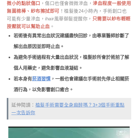
微小的點狀傷口
，傷口也僅會微微滲血，
滲血程度一般使用
無菌棉棒、紗布擦拭即可
！植髮後24小時內，手術創口也
可能有少量滲血，ihair風華御髮提醒你，
只需要以紗布輕輕
按壓就可以幫助止血
。
若術後有異常出血狀況建議盡快回診，由專業醫師診斷了
解出血原因並即時止血。
為避免手術過程有大量出血狀況，植髮診所會於術前了解
個人用藥史，避免影響血液凝結。
若本身有
菸酒習慣
，一般也會建議在手術前先停止相關菸
酒行為，以免影響創口癒合。
延伸閱讀：
植髮手術需要全身麻醉嗎？3+3個手術重點
一次告訴你