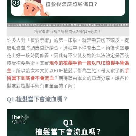
植髮會流血嗎？植髮前這3個Q&A必看！
許多人對「植髮手術」的第一印象，就是需要切下頭皮、提
取毛囊並將頭皮重新縫合，過程中不僅會出血，術後也需要
花上好一段時間修養，因此有不少髮友始終無法決定是否該
接受植髮手術。其實
現今的植髮手術一般以FUE植髮手術為
主
，所以這次本文將以FUE植髮手術為主軸，帶大家了解
手
術當下到底會不會流血
？期待藉由本文的知識分享，讓各位
髮友對植髮手術有更全面的了解！
Q1.植髮當下會流血嗎？