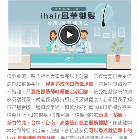
植髮會流血嗎？相信大家看完以上分享，已經清楚現今主流
的FUE植髮手術，
僅會造成傷口微量滲血
，並且術後照護並
不複雜，
只要按照醫師叮囑並定期回診
，接受植髮診所的頭
皮養護課程，就能輕鬆維持頭皮清潔與健康！若想更多了解
自己適合哪一種植髮手術，植髮診所推薦ihair風華御髮專業
植髮診所，1家植髮，6都照護，植髮團隊
在台北、桃園、
新竹竹北、台中、台南、高雄皆有設立服務據點
，即使離開
本地到外縣市出差、旅遊，各位髮友仍
可以尋找就近縣市的
ihair風華御髮植髮診所
，進行回診或相關手術諮詢，讓專