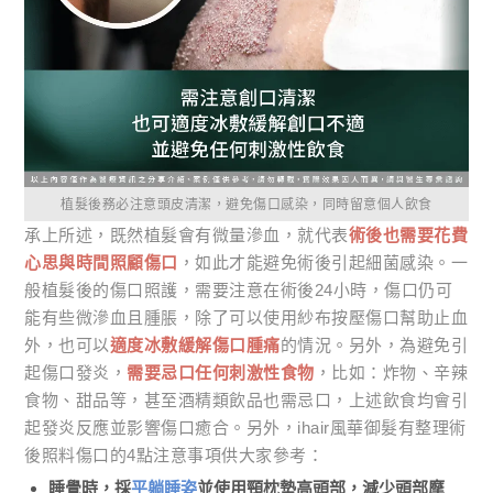
植髮後務必注意頭皮清潔，避免傷口感染，同時留意個人飲食
承上所述，既然植髮會有微量滲血，就代表
術後也需要花費
心思與時間照顧傷口
，如此才能避免術後引起細菌感染。一
般植髮後的傷口照護，需要注意在術後24小時，傷口仍可
能有些微滲血且腫脹，除了可以使用紗布按壓傷口幫助止血
外，也可以
適度冰敷緩解傷口腫痛
的情況。另外，為避免引
起傷口發炎，
需要忌口任何刺激性食物
，比如：炸物、辛辣
食物、甜品等，甚至酒精類飲品也需忌口，上述飲食均會引
起發炎反應並影響傷口癒合。另外，ihair風華御髮有整理術
後照料傷口的4點注意事項供大家參考：
睡覺時，採
平躺睡姿
並使用頸枕墊高頭部，減少頭部摩