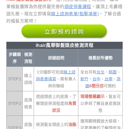
業植髮團隊為你提供最完善的
頭皮保養課程
，讓頂上毛囊穩
固扎根。現在立即填寫
線上諮詢表單(點擊填單)
，了解合適
的植髮方案吧！
ihair風華御髮頭皮檢測流程
步驟順
檢測
詳細說明
植髮診所優勢
序
流程
1分鐘即可完成
線上諮
全台共有
台北
、
桃園
、
線上
STEP.1
詢表單填寫
，將有專人
新竹
、
台中
、
台南
、
高
諮詢
與你聯絡
雄
6間分店
可預約
透過頭皮上的皮屑，了
現場螢幕顯示
，髮友可
皮屑
STEP.2
解頭皮保濕程度與
角質
以參與了解自身皮屑狀
檢查
狀況
態
運用顯微鏡放大檢視，
皮脂
檢測髮友頭皮上的
油脂
STEP.3
可更準確的了解頭皮油