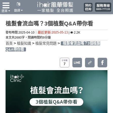
翻譯
選單
植髮會流血嗎？3個植髮Q&A帶你看
最近更新:2025-05-13
發布時間:2025-04-10｜
|
2.2K
本文共2680字，閱讀時間約9分鐘
>
>
>
首頁
植髮知識
植髮常見問題
植髮會流血嗎？3個植髮
Q&A帶你看
7