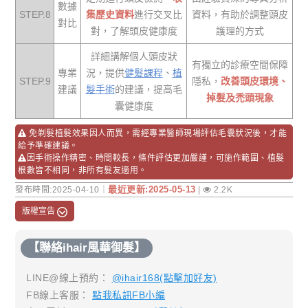
數據
STEP.8
集歷史資料
進行交叉比
資料，有助於調整頭皮
對比
對，了解頭皮健康度
護理的方式
詳細講解個人頭皮狀
有獨立的診療空間保障
專業
況，提供
健髮課程
、
植
STEP.9
隱私，
改善頭皮環境、
建議
髮手術
的建議，提高毛
掉髮及禿頭現象
囊健康度
免剃髮植髮效果因人而異，需經專業醫師現場評估毛囊狀況後，才能
給予準確建議。
因手術操作精密、時間較長，條件評估更加嚴謹，可施作範圍、植髮
根數皆不相同，非所有髮友適用。
最近更新:2025-05-13
發布時間:2025-04-10｜
|
2.2K
版權宣告
【聯絡ihair風華御髮】
LINE@線上預約：
@ihair168(點擊加好友)
FB線上客服：
點我私訊FB小編