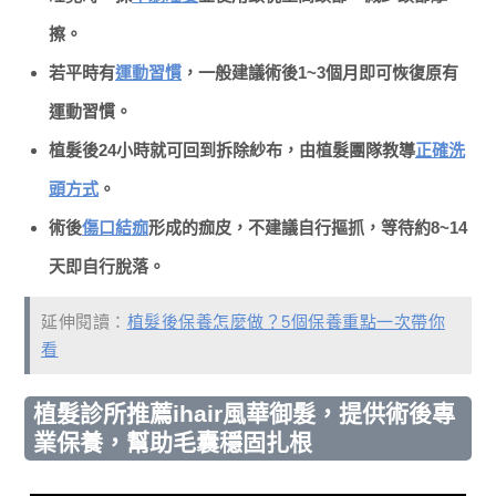
擦。
若平時有
運動習慣
，一般建議術後1~3個月即可恢復原有
運動習慣。
植髮後24小時就可回到拆除紗布，由植髮團隊教導
正確洗
頭方式
。
術後
傷口結痂
形成的痂皮，不建議自行摳抓，等待約8~14
天即自行脫落。
延伸閱讀：
植髮後保養怎麼做？5個保養重點一次帶你
看
植髮診所推薦ihair風華御髮，提供術後專
業保養，幫助毛囊穩固扎根