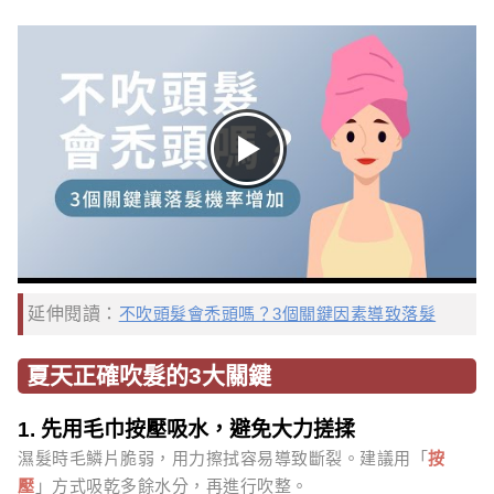
延伸閱讀：
不吹頭髮會禿頭嗎？3個關鍵因素導致落髮
夏天正確吹髮的3大關鍵
1. 先用毛巾按壓吸水，避免大力搓揉
濕髮時毛鱗片脆弱，用力擦拭容易導致斷裂。建議用「
按
壓
」方式吸乾多餘水分，再進行吹整。