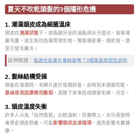
夏天不吹乾頭髮的3個隱形危機
1. 潮濕頭皮成為細菌溫床
頭皮在
潮濕狀態
下，皮脂腺分泌的油脂與水分混合，容易堵
塞毛囊，滋生馬拉色菌等微生物，導致頭皮癢、頭皮屑，甚
至引發毛囊炎。
延伸閱讀：
脂漏性皮膚炎會掉髮嗎？3個落髮原因告訴你
2. 髮絲結構受損
頭髮在濕潤時，毛鱗片處於張開狀態，此時若未適當吹乾，
髮絲容易因摩擦而斷裂
，長期下來會造成頭髮毛躁、分岔。
3. 頭皮溫度失衡
許多人以為「自然風乾」比較溫和，但實際上，水分蒸發時
會帶走頭皮熱量，可能
影響頭皮血液循環
，進而影響毛囊健
康。