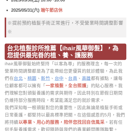
2025/05/31(六)
端午節店休
※提前預約植髮手術正常進行，不受營業時間調整影響
※
台北植髮診所推薦【ihair風華御髮】，為
您提供最完善的植、養、護服務
ihair風華御髮始終堅持「以客為尊」的服務理念，每一次的
營業時間調整都是為了能帶給您更優質的就診體驗，為此我
們在
台北
、
桃園
、
新竹
、
台中
、
台南
、
高雄
都有據點，讓每
位顧客都可以擁有「
一家植髮，全台照護
」的貼心服務。我
們理解您對頭髮養護的需求與期待，因此特別在節假日期間
仍維持部分服務時段，希望能滿足您的就診需求。
我們深知每一根頭髮對您的重要性，因此無論是植髮手術或
日常養護，都堅持以最高標準把關。在這個感恩的5月，我們
將持續
以專業、用心的服務，陪伴您找回自信風采
。若有任
何毛髮養護需求，歡迎隨時與我們的專業顧問團隊聯繫。