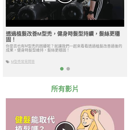
透過植髮改善M型禿，健身時髮型持續，髮絲更穩
免
固！
劇…
你是否也有M型禿的困擾呢？就讓我們一起來看看透過植髮改善過後的
有
成果，健身時髮型維持，髮絲更穩固！
難
M型禿常見問答
所有影片