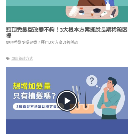
頭頂禿髮型改變不夠！3大根本方案擺脫長期稀疏困
擾
頭頂禿髮型還是禿？運用3大方案改善稀疏
頭皮養護方式