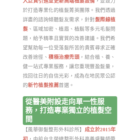
入巨資引進並更新高端植髮設備
，並致力
於打造專業化的植髮菁英團隊。我們透過
詳盡的諮詢傾聽髮友需求，針對
髮際線植
髮
、區域加密、植眉、植鬍等多元毛髮問
題，給予精準且實質的改善建議。我們希
望幫助每一位受落髮所苦的貴賓尋求正確
改善途徑、
積極治療禿頭
，結合植、養、
健一站式專業服務，讓您重現豐盈髮量，
找回往日的自信光彩，成為在地民眾公認
的
新竹植髮推薦
首選。
從醫美附設走向單一性服
務，打造專業獨立的植髮空
間
【風華御髮整形外科診所】
成立於2015年
初
，由前台北榮總整形外科高義盛醫師帶