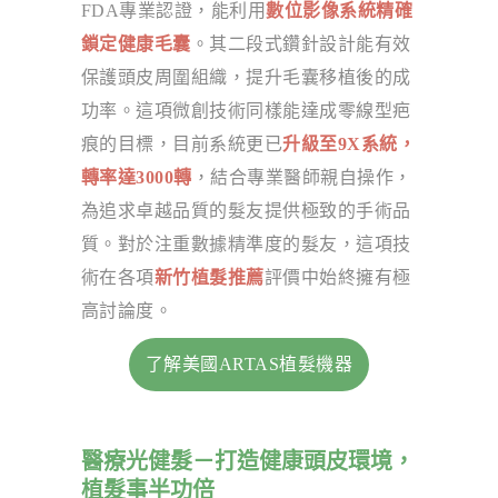
FDA專業認證，能利用
數位影像系統精確
鎖定健康毛囊
。其二段式鑽針設計能有效
保護頭皮周圍組織，提升毛囊移植後的成
功率。這項微創技術同樣能達成零線型疤
痕的目標，目前系統更已
升級至9X系統，
轉率達3000轉
，結合專業醫師親自操作，
為追求卓越品質的髮友提供極致的手術品
質。對於注重數據精準度的髮友，這項技
術在各項
新竹植髮推薦
評價中始終擁有極
高討論度。
了解美國ARTAS植髮機器
醫療光健髮－打造健康頭皮環境，
植髮事半功倍