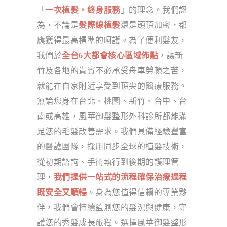
「
一次植髮，終身服務
」的理念。我們認
為，不論是
髮際線植髮
還是頭頂加密，都
應獲得最高標準的呵護。為了便利髮友，
我們於
全台6大都會核心區域佈點
，讓新
竹及各地的貴賓不必承受舟車勞頓之苦，
就能在自家附近享受到頂尖的醫療服務。
無論您身在台北、桃園、新竹、台中、台
南或高雄，風華御髮整形外科診所都能滿
足您的毛髮改善需求。我們具備經驗豐富
的醫護團隊，採用同步全球的植髮技術，
從初期諮詢、手術執行到後期的護理管
理，
我們提供一站式的流程確保治療過程
既安全又順暢
。身為您值得信賴的專業夥
伴，我們會持續監測您的髮況與健康，守
護您的秀髮成長旅程。選擇風華御髮整形