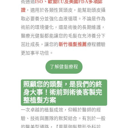
術通過
ISO、歐盟EU及美國FDA多項認
證
，適用於各類性質頭皮，能幫助頭皮攝
取必要養分並強化血液循環。不論是作為
術前的環境優化，還是術後的長期維護，
醫療光健髮都能讓您的毛髮在充沛養分下
茁壯成長，讓您的
新竹植髮推薦
療程體驗
更加事半功倍。
了解健髮療程
照顧您的頭髮，是我們的終
身大事！術前到術後客製完
整植髮方案
一次卓越的植髮成效，仰賴於醫師的經
驗、技術與團隊的默契結合。有別於一般
的醫美型通路，【風華御髮整形外科診