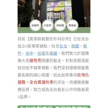
目前【風華御髮整形外科診所】已在全台
設立6家專業據點，包含
台北
、
桃園
、
新
竹
、
台中
、
台南
及
高雄
。我們致力於服務
廣大受
雄性禿
困擾的髮友，針對各類落髮
狀況給予精準規劃。我們深刻理解頭髮需
要長期的細心照護，因此始終秉持
在地化
服務、全台資源共享
的宗旨，持續精進醫
療品質，致力成為全台髮友心中的植髮第
1品牌。