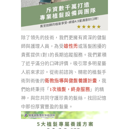
除了領先的技術，我們更擁有資深的健髮
師與護理人員，為受
雄性禿
或落髮困擾的
貴賓提供1對1的長期追蹤服務。我們累積
了近乎滿分的口碑評價，吸引眾多明星藝
人前來求診。從術前諮詢、精密的植髮手
術到術後的
衛教指導與健髮養護計畫
，我
們始終秉持「
1次植髮，終身服務
」的精
神，與您共同守護珍貴的髮絲，找回記憶
中那份厚實豐盈的髮量。