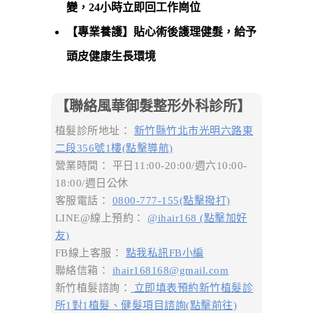
變，24小時立即回工作崗位
【專業養護】貼心術後護理健髮，給予
頭皮健康生長環境
【聯絡風華御髮整形外科診所】
植髮診所地址：
新竹縣竹北市光明六路東
二段356號1樓(點擊導航)
營業時間： 平日11:00-20:00/週六10:00-
18:00/週日公休
客服電話：
0800-777-155(點擊撥打)
LINE@線上預約：
@ihair168 (點擊加好
友)
FB線上客服：
點我私訊FB小編
聯絡信箱：
ihair168168@gmail.com
新竹植髮諮詢：
立即填表預約新竹植髮診
所1對1植髮、健髮項目諮詢(點擊前往)