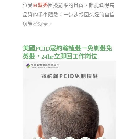
位受
M型禿
困擾前來的貴賓，都能獲得高
品質的手術體驗，一步步找回久違的自信
與豐盈髮量。
美國PCID寇約翰植髮－免剃髮免
剪髮，24hr立即回工作崗位