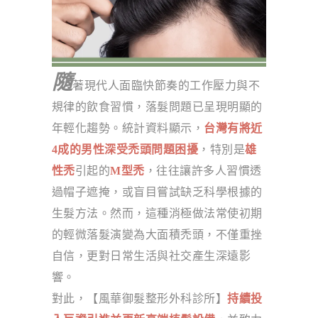
隨
著現代人面臨快節奏的工作壓力與不
規律的飲食習慣，落髮問題已呈現明顯的
年輕化趨勢。統計資料顯示，
台灣有將近
4成的男性深受禿頭問題困擾
，特別是
雄
性禿
引起的
M型禿
，往往讓許多人習慣透
過帽子遮掩，或盲目嘗試缺乏科學根據的
生髮方法。然而，這種消極做法常使初期
的輕微落髮演變為大面積禿頭，不僅重挫
自信，更對日常生活與社交產生深遠影
響。
對此，【風華御髮整形外科診所】
持續投