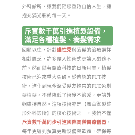
外科診所，讓我們陪您重啟自信人生，擁
抱充滿光彩的每一天。
斥資數千萬引進植髮設備，
滿足各種植髮、養髮需求
回顧以往，針對
雄性禿
與落髮的治療選擇
相對匱乏，許多侵入性術式更讓人猶豫不
前。然而隨著醫療科技的日新月異，植髮
技術已迎來重大突破。從傳統的FUT技
術，進化到現今深受髮友推崇的FUE免剃
髮植髮，不僅降低了術後不適感，更讓外
觀維持自然。這項技術亦是【風華御髮整
形外科診所】的核心技術之一，我們不僅
斥資數千萬同步引進國際高階醫療儀器
，
每年更編列預算更新設備與軟體，確保每