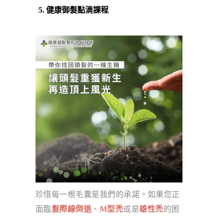
健康御髮點滴課程
珍惜每一根毛囊是我們的承諾。如果您正
面臨
髮際線倒退
、
M型禿
或是
雄性禿
的困