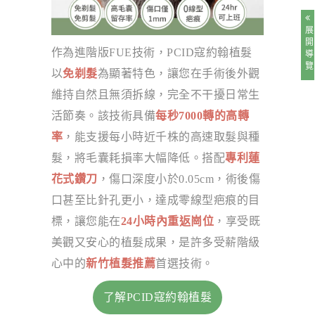
展開導覽
作為進階版FUE技術，PCID寇約翰植髮
以
免剃髮
為顯著特色，讓您在手術後外觀
維持自然且無須拆線，完全不干擾日常生
活節奏。該技術具備
每秒7000轉的高轉
率
，能支援每小時近千株的高速取髮與種
髮，將毛囊耗損率大幅降低。搭配
專利蓮
花式鑽刀
，傷口深度小於0.05cm，術後傷
口甚至比針孔更小，達成零線型疤痕的目
標，讓您能在
24小時內重返崗位
，享受既
美觀又安心的植髮成果，是許多受薪階級
心中的
新竹植髮推薦
首選技術。
了解PCID寇約翰植髮