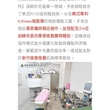
所】深耕於毛髮單一領域，手術過程結合
了美式PCID寇約翰技術，以及
韓式專利
0.85mm植髮筆
的微創種髮工藝。手術全
程由
專業醫師親自操作，並搭配至少6位
訓練有素的專業植髮團隊輔助
。這種高效
協作模式能大幅優化取髮與種髮的流暢
度，顯著提升毛囊的留存率，達成髮友對
於
新竹植髮推薦
的高標準期待。