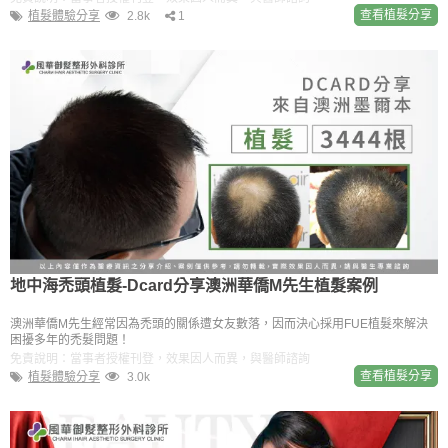
查看植髮分享
植髮體驗分享
2.8k
1
地中海禿頭植髮-Dcard分享澳洲華僑M先生植髮案例
澳洲華僑M先生經常因為禿頭的關係遭女友數落，因而決心採用FUE植髮來解決
困擾多年的禿髮問題！
免責說明：當事者授權刊登，效果因人而異，與醫師諮詢
查看植髮分享
植髮體驗分享
3.0k