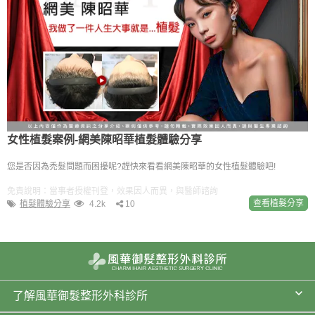
女性植髮案例-網美陳昭華植髮體驗分享
您是否因為禿髮問題而困擾呢?趕快來看看網美陳昭華的女性植髮體驗吧!
免責說明：當事者授權刊登，效果因人而異，與醫師諮詢
查看植髮分享
植髮體驗分享
4.2k
10
了解風華御髮整形外科診所