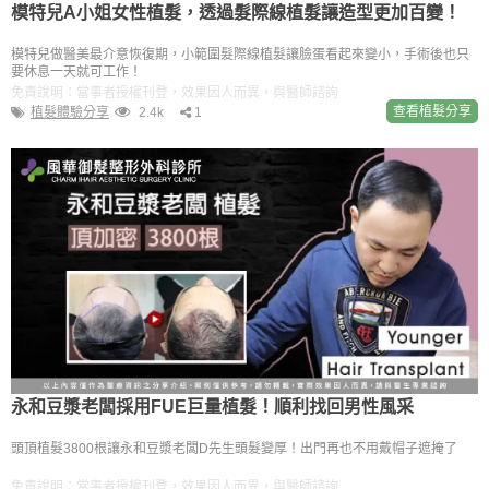
模特兒A小姐女性植髮，透過髮際線植髮讓造型更加百變！
模特兒做醫美最介意恢復期，小範圍髮際線植髮讓臉蛋看起來變小，手術後也只
要休息一天就可工作！
免責說明：當事者授權刊登，效果因人而異，與醫師諮詢
查看植髮分享
植髮體驗分享
2.4k
1
永和豆漿老闆採用FUE巨量植髮！順利找回男性風采
頭頂植髮3800根讓永和豆漿老闆D先生頭髮變厚！出門再也不用戴帽子遮掩了
免責說明：當事者授權刊登，效果因人而異，與醫師諮詢