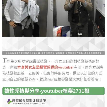
T
先生之所以會想嘗試植髮，一方面是因為對植髮技術的好
奇，也和
本身與女友是經營頻道的youtuber
有關，原先本想專
為植髮經歷拍一支影片，但礙於時間有限，還是以訪談的方式
呈現自己的植髮心得，就讓ihair風華御髮帶大家仔細看看吧！
雄性禿植髮分享-youtuber植髮2731根