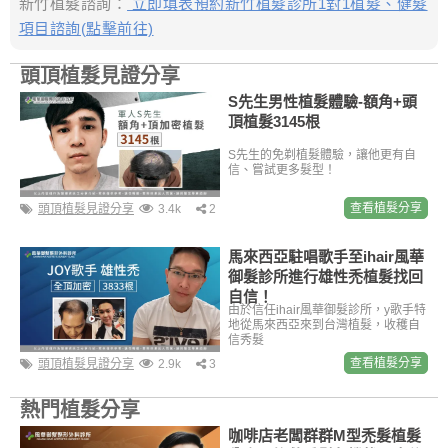
新竹植髮諮詢：
立即填表預約新竹植髮診所1對1植髮、健髮
項目諮詢(點擊前往)
頭頂植髮見證分享
S先生男性植髮體驗-額角+頭
頂植髮3145根
S先生的免剃植髮體驗，讓他更有自
信、嘗試更多髮型！
查看植髮分享
頭頂植髮見證分享
3.4k
2
馬來西亞駐唱歌手至ihair風華
御髮診所進行雄性禿植髮找回
自信！
由於信任ihair風華御髮診所，y歌手特
地從馬來西亞來到台灣植髮，收穫自
信秀髮
查看植髮分享
頭頂植髮見證分享
2.9k
3
熱門植髮分享
咖啡店老闆群群M型禿髮植髮