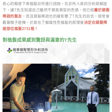
奇心的驅使下來植髮診所進行諮詢，在診所人員的分析與解說
下，讓T先生知道自己雖然不算是典型的禿頭，但已經
屬於頭髮
稀疏的髮友
，而且頭髮稀疏也的確影響了T先生的自信，經常會
戴著帽子遮掩，於是在了解雄性禿植髮的原理後
決定在頭髮稀
疏部位植髮2731根！
對植髮成果感到驚訝與滿意的T先生