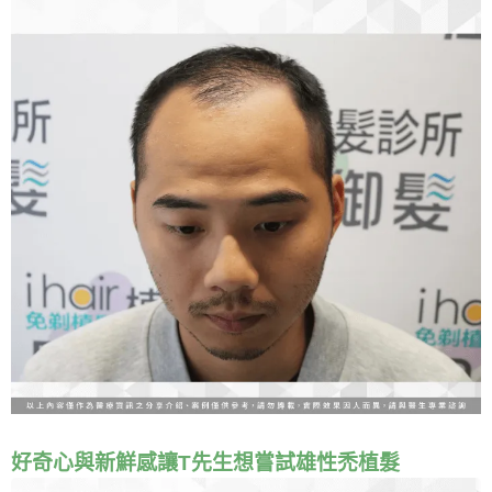
好奇心與新鮮感讓T先生想嘗試雄性禿植髮