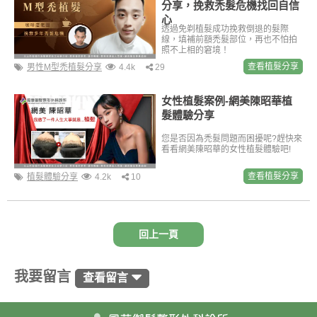
分享，挽救禿髮危機找回自信
心
透過免剃植髮成功挽救倒退的髮際
線，填補前額禿髮部位，再也不怕拍
照不上相的窘境！
查看植髮分享
男性M型禿植髮分享
4.4k
29
女性植髮案例-網美陳昭華植
髮體驗分享
您是否因為禿髮問題而困擾呢?趕快來
看看網美陳昭華的女性植髮體驗吧!
查看植髮分享
植髮體驗分享
4.2k
10
回上一頁
我要留言
查看留言