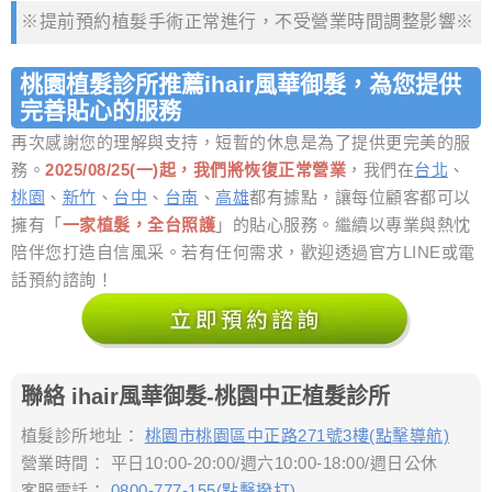
※提前預約植髮手術正常進行，不受營業時間調整影響※
桃園植髮診所推薦ihair風華御髮，為您提供
完善貼心的服務
再次感謝您的理解與支持，短暫的休息是為了提供更完美的服
務。
2025/08/25(一)起，我們將恢復正常營業
，我們在
台北
、
桃園
、
新竹
、
台中
、
台南
、
高雄
都有據點，讓每位顧客都可以
擁有「
一家植髮，全台照護
」的貼心服務。繼續以專業與熱忱
陪伴您打造自信風采。若有任何需求，歡迎透過官方LINE或電
話預約諮詢！
聯絡 ihair風華御髮-桃園中正植髮診所
植髮診所地址：
桃園市桃園區中正路271號3樓(點擊導航)
營業時間： 平日10:00-20:00/週六10:00-18:00/週日公休
客服電話：
0800-777-155(點擊撥打)