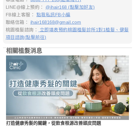
LINE@線上預約：
@ihair168 (點擊加好友)
FB線上客服：
點我私訊FB小編
聯絡信箱：
ihair168168@gmail.com
桃園植髮諮詢：
立即填表預約桃園植髮診所1對1植髮、健髮
項目諮詢(點擊前往)
相關植髮消息
打造健康秀髮的關鍵，從飲食根源改善頭皮問題