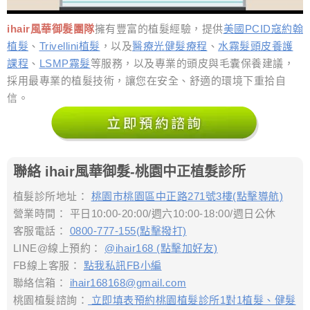
ihair風華御髮團隊
擁有豐富的植髮經驗，提供
美國PCID寇約翰
植髮
、
Trivellini植髮
，以及
醫療光健髮療程
、
水霧髮頭皮養護
課程
、
LSMP霧髮
等服務，以及專業的頭皮與毛囊保養建議，
採用最專業的植髮技術，讓您在安全、舒適的環境下重拾自
信。
聯絡 ihair風華御髮-桃園中正植髮診所
植髮診所地址：
桃園市桃園區中正路271號3樓(點擊導航)
營業時間： 平日10:00-20:00/週六10:00-18:00/週日公休
客服電話：
0800-777-155(點擊撥打)
LINE@線上預約：
@ihair168 (點擊加好友)
FB線上客服：
點我私訊FB小編
聯絡信箱：
ihair168168@gmail.com
桃園植髮諮詢：
立即填表預約桃園植髮診所1對1植髮、健髮